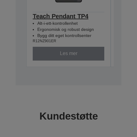
Teach Pendant TP4
Pulse 
Alt-i-ett-kontrollenhet
(RC800
Ergonomisk og robust design
R12NZ900
Bygg ditt eget kontrollsenter
R12NZ901ER
Les mer
Kundestøtte