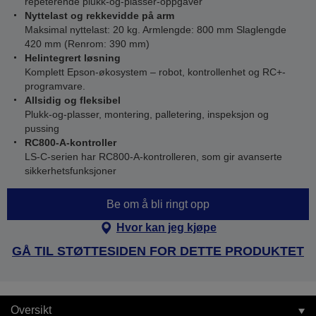
repeterende plukk-og-plasser-oppgaver
Nyttelast og rekkevidde på arm
Maksimal nyttelast: 20 kg. Armlengde: 800 mm Slaglengde
420 mm (Renrom: 390 mm)
Helintegrert løsning
Komplett Epson-økosystem – robot, kontrollenhet og RC+-
programvare.
Allsidig og fleksibel
Plukk-og-plasser, montering, palletering, inspeksjon og
pussing
RC800-A-kontroller
LS‑C-serien har RC800‑A-kontrolleren, som gir avanserte
sikkerhetsfunksjoner
Be om å bli ringt opp
Hvor kan jeg kjøpe
GÅ TIL STØTTESIDEN FOR DETTE PRODUKTET
Oversikt