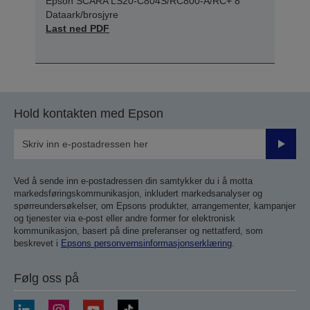
Epson SCARA LS20-C804S/RC800-A/RC+ 8
Dataark/brosjyre
Last ned PDF
Hold kontakten med Epson
Send
inn
Ved å sende inn e-postadressen din samtykker du i å motta
markedsføringskommunikasjon, inkludert markedsanalyser og
spørreundersøkelser, om Epsons produkter, arrangementer, kampanjer
og tjenester via e-post eller andre former for elektronisk
kommunikasjon, basert på dine preferanser og nettatferd, som
beskrevet i
Epsons personvernsinformasjonserklæring
.
Følg oss på