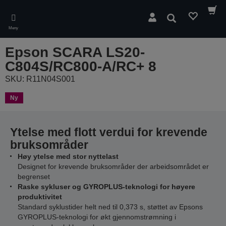
Skip
to
Søk
main
Meny
content
Epson SCARA LS20-
C804S/RC800-A/RC+ 8
SKU: R11N04S001
Ny
Ytelse med flott verdui for krevende
bruksområder
Høy ytelse med stor nyttelast
Designet for krevende bruksområder der arbeidsområdet er
begrenset
Raske sykluser og GYROPLUS-teknologi for høyere
produktivitet
Standard syklustider helt ned til 0,373 s, støttet av Epsons
GYROPLUS-teknologi for økt gjennomstrømning i