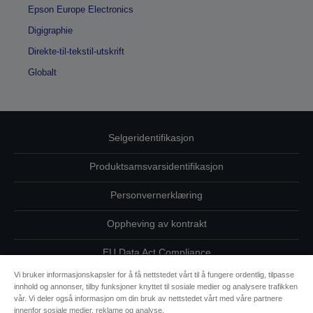
Epson Europe Electronics
Digigraphie
Direkte-til-tekstil-utskrift
Globalt
Selgeridentifikasjon
Produktsamsvarsidentifikasjon
Personvernerklæring
Oppheving av kontrakt
EU Data Act Compliance
Vi bruker informasjonskapsler for å få nettstedet vårt til å fungere ordentlig, tilpasse
Ta kontakt med oss vedrørende personopplysningene dine
innhold og annonser, tilby funksjoner knyttet til sosiale medier og analysere trafikken
vår. Vi deler også informasjon om din bruk av nettstedet vårt med våre partnere
Informasjon om informasjonskapsler
innenfor sosiale medier, reklame og analyse.