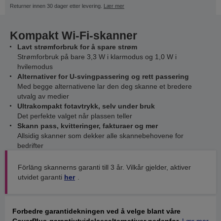
Returner innen 30 dager etter levering.
Lær mer
Kompakt Wi-Fi-skanner
Lavt strømforbruk for å spare strøm
Strømforbruk på bare 3,3 W i klarmodus og 1,0 W i
hvilemodus
Alternativer for U-svingpassering og rett passering
Med begge alternativene lar den deg skanne et bredere
utvalg av medier
Ultrakompakt fotavtrykk, selv under bruk
Det perfekte valget når plassen teller
Skann pass, kvitteringer, fakturaer og mer
Allsidig skanner som dekker alle skannebehovene for
bedrifter
Förläng skannerns garanti till 3 år. Vilkår gjelder, aktiver
utvidet garanti
her
.
Forbedre garantidekningen ved å velge blant våre