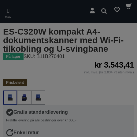
Skip
to
Søk
main
Meny
content
ES-C320W kompakt A4-
dokumentskanner med Wi-Fi-
tilkobling og U-svingbane
SKU: B11B270401
På lager
kr 3.543,41
inkl. mva. (kr 2.834,73 uten mva.)
Prisbelønt
Gratis standardlevering
Fraktfri levering på alle bestillinger over kr 300,-
Enkel retur