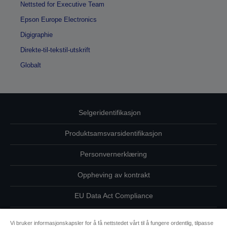
Nettsted for Executive Team
Epson Europe Electronics
Digigraphie
Direkte-til-tekstil-utskrift
Globalt
Selgeridentifikasjon
Produktsamsvarsidentifikasjon
Personvernerklæring
Oppheving av kontrakt
EU Data Act Compliance
Ta kontakt med oss vedrørende personopplysningene dine
Vi bruker informasjonskapsler for å få nettstedet vårt til å fungere ordentlig, tilpasse