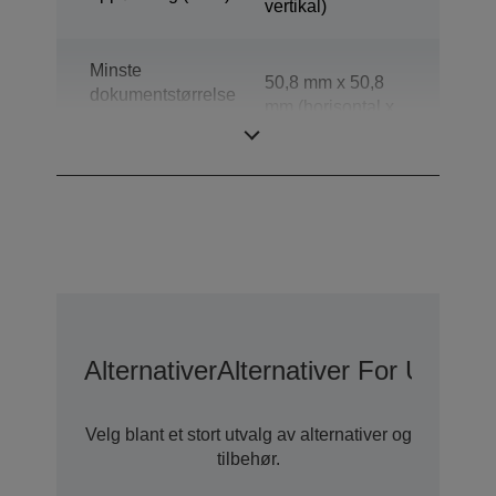
vertikal)
Minste
50,8 mm x 50,8
dokumentstørrelse
mm (horisontal x
for automatisk
vertikal)
dokumentmater
Alternativer
Alternativer For Utvide
Velg blant et stort utvalg av alternativer og
tilbehør.