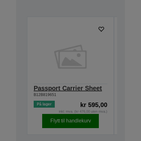
Passport Carrier Sheet
Roller
B12B819651
B12B81973
kr 595,00
På lager
Lavt på l
inkl. mva. (kr 476,00 uten mva.)
Flytt til handlekurv
F