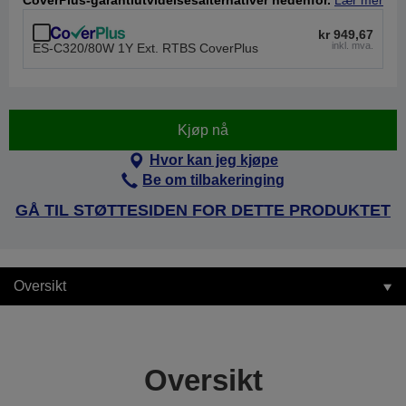
CoverPlus-garantiutvidelsesalternativer nedenfor.
Lær mer
kr 949,67
inkl. mva.
ES-C320/80W 1Y Ext. RTBS CoverPlus
Kjøp nå
Hvor kan jeg kjøpe
Be om tilbakeringing
GÅ TIL STØTTESIDEN FOR DETTE PRODUKTET
Oversikt
Oversikt