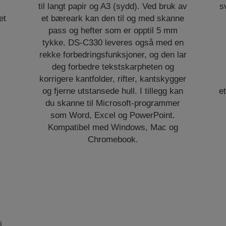
,
til langt papir og A3 (sydd). Ved bruk av
s
et
et bæreark kan den til og med skanne
pass og hefter som er opptil 5 mm
tykke. DS-C330 leveres også med en
rekke forbedringsfunksjoner, og den lar
deg forbedre tekstskarpheten og
korrigere kantfolder, rifter, kantskygger
og fjerne utstansede hull. I tillegg kan
e
du skanne til Microsoft-programmer
som Word, Excel og PowerPoint.
Kompatibel med Windows, Mac og
Chromebook.
i