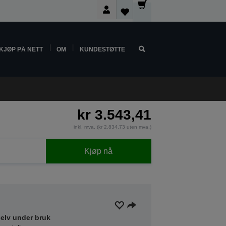
KJØP PÅ NETT
OM
KUNDESTØTTE
kr 3.543,41
inkl. mva. (kr 2.834,73 uten mva.)
Kjøp nå
selv under bruk