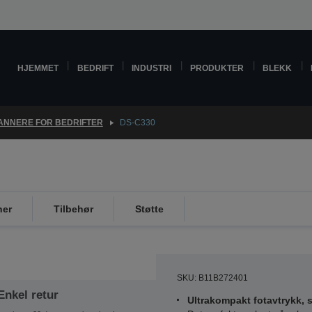
HJEMMET
BEDRIFT
INDUSTRI
PRODUKTER
BLEKK
ANNERE FOR BEDRIFTER
DS-C330
ner
Tilbehør
Støtte
SKU: B11B272401
Enkel retur
Ultrakompakt fotavtrykk, 