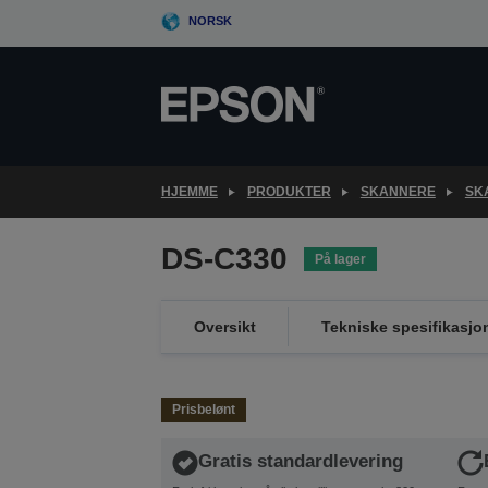
Skip
NORSK
to
main
content
HJEMME
PRODUKTER
SKANNERE
SK
DS-C330
På lager
Oversikt
Tekniske spesifikasjo
Prisbelønt
Gratis standardlevering