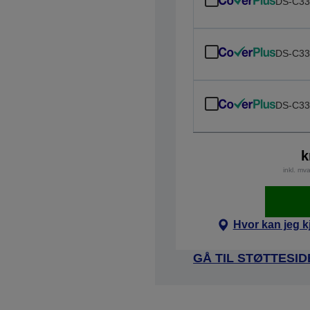
DS-C33
DS-C33
DS-C33
k
inkl. mv
Hvor kan jeg k
GÅ TIL STØTTESI