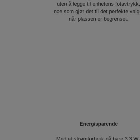
uten å legge til enhetens fotavtrykk
noe som gjør det til det perfekte valg
når plassen er begrenset.
Energisparende
Med et strømforbruk på bare 3,3 W 