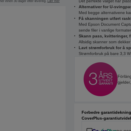
Det perfekte valget når plass
ner innen 30 dager etter levering.
Lær mer
Alternativer for U-svingpa
Med begge alternativene ka
Få skanningen utført rask
Med Epson Document Captur
sende filer i vanlige forma
Skann pass, kvitteringer, 
Allsidig skanner som dekker
Lavt strømforbruk for å s
Strømforbruk på bare 3,3 W
Förläng
gjelder
Forbedre garantidekning
CoverPlus-garantiutvidel