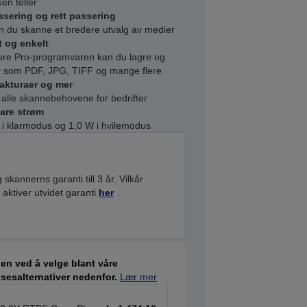
en teller
ssering og rett passering
n du skanne et bredere utvalg av medier
t og enkelt
e Pro-programvaren kan du lagre og
ter som PDF, JPG, TIFF og mange flere
fakturaer og mer
 alle skannebehovene for bedrifter
pare strøm
 i klarmodus og 1,0 W i hvilemodus
 skannerns garanti till 3 år. Vilkår
, aktiver utvidet garanti
her
.
en ved å velge blant våre
sesalternativer nedenfor.
Lær mer