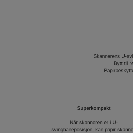
Skannerens U-svin
Bytt til
Papirbeskytte
Superkompakt
Når skanneren er i U-
svingbaneposisjon, kan papir skann