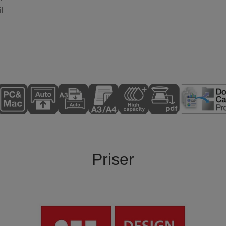
l
Priser