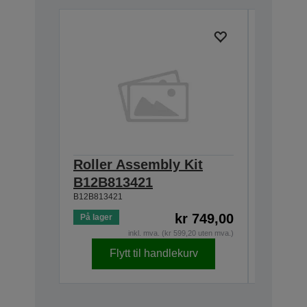
Roller Assembly Kit
Carrie
B12B81343
B12B813421
B12B813421
kr 749,00
På lager
Utsolgt
inkl. mva. (kr 599,20 uten mva.)
Flytt til handlekurv