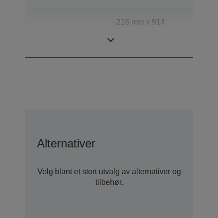
216 mm x 914
Skanningsområde
mm (horisontal x
vertikal)
Alternativer
Velg blant et stort utvalg av alternativer og
tilbehør.