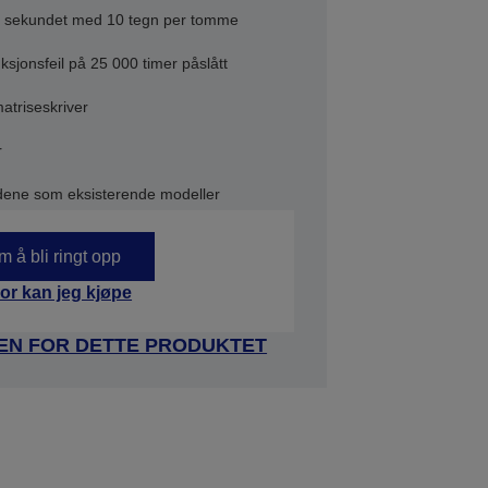
i sekundet med 10 tegn per tomme
sjonsfeil på 25 000 timer påslått
atriseskriver
r
ene som eksisterende modeller
 å bli ringt opp
or kan jeg kjøpe
DEN FOR DETTE PRODUKTET