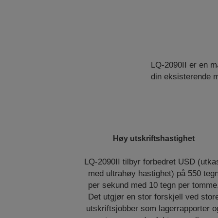
LQ-2090II er en ma
din eksisterende 
Høy utskriftshastighet
LQ-2090II tilbyr forbedret USD (utka
med ultrahøy hastighet) på 550 teg
per sekund med 10 tegn per tomme
Det utgjør en stor forskjell ved stor
utskriftsjobber som lagerrapporter o