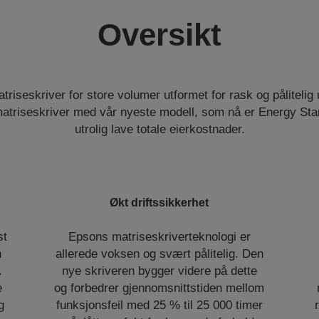
Oversikt
triseskriver for store volumer utformet for rask og pålitelig 
matriseskriver med vår nyeste modell, som nå er Energy Star
utrolig lave totale eierkostnader.
Økt driftssikkerhet
st
Epsons matriseskriverteknologi er
n
allerede voksen og svært pålitelig. Den
.
nye skriveren bygger videre på dette
e
og forbedrer gjennomsnittstiden mellom
g
funksjonsfeil med 25 % til 25 000 timer