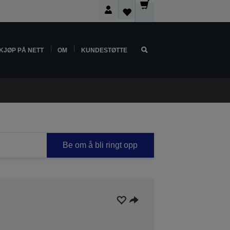
KJØP PÅ NETT
OM
KUNDESTØTTE
Be om å bli ringt opp