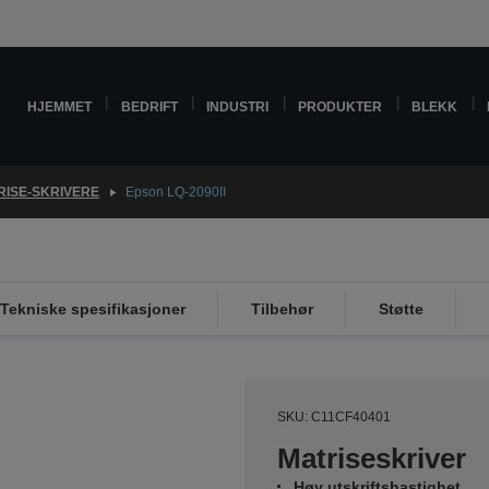
HJEMMET
BEDRIFT
INDUSTRI
PRODUKTER
BLEKK
RISE-SKRIVERE
Epson LQ-2090II
Tekniske spesifikasjoner
Tilbehør
Støtte
SKU: C11CF40401
Matriseskriver
Høy utskriftshastighet