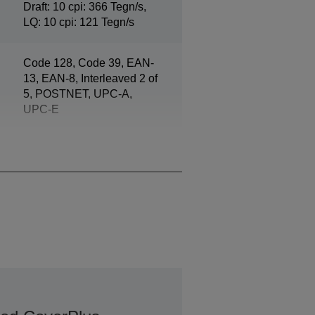
Draft: 10 cpi: 366 Tegn/s,
LQ: 10 cpi: 121 Tegn/s
Code 128, Code 39, EAN-
13, EAN-8, Interleaved 2 of
5, POSTNET, UPC-A,
UPC-E
6 pluss én original