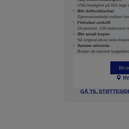
USD-hastighet på 550 tegn 
Økt driftssikkerhet
Gjennomsnittstid mellom funk
Fleksibel utskrift
24-pinners, 136-kolonners m
Økt antall kopier
Nå original pluss seks kopie
Samme rekvisita
Bruker de samme fargebånd
Be om
Hv
GÅ TIL STØTTESI