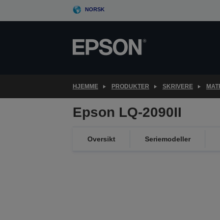
Skip
NORSK
to
main
content
HJEMME
PRODUKTER
SKRIVERE
MAT
Epson LQ-2090II
Oversikt
Seriemodeller