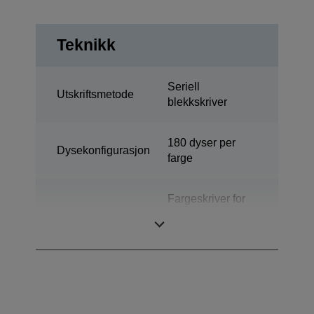
Teknikk
Seriell
Utskriftsmetode
blekkskriver
180 dyser per
Dysekonfigurasjon
farge
Fargeskriver for
Kategori
etiketter i
skrivebordsmodell