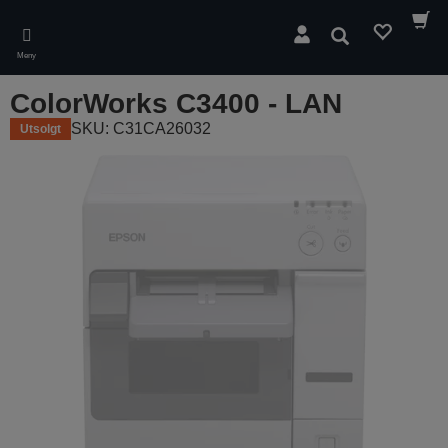
Skip
to
Søk
main
Meny
content
ColorWorks C3400 - LAN
SKU: C31CA26032
Utsolgt