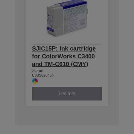
SJIC15P: Ink cartridge
for ColorWorks C3400
and TM-C610 (CMY)
26,3 ml
C33S020464
Les mer