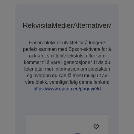
Rekvisita
Medier
Alternativer
Alterna
Epson-blekk er utviklet for å fungere
perfekt sammen med Epson-skrivere for å
gi klare, smittefrie tekstutskrifter som
kommer til å vare i generasjoner. Hvis du
leter etter mer informasjon om sidetakten
og hvordan du kan få mest mulig ut av
våre blekk, vennligst følg denne lenken:
https://www.epson.eu/pageyield