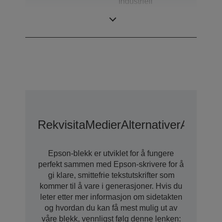
Industriell
Kategori
fargeskriver for
etiketter
Rekvisita
Medier
Alternativer
Alterna
Epson-blekk er utviklet for å fungere
perfekt sammen med Epson-skrivere for å
gi klare, smittefrie tekstutskrifter som
kommer til å vare i generasjoner. Hvis du
leter etter mer informasjon om sidetakten
og hvordan du kan få mest mulig ut av
våre blekk, vennligst følg denne lenken: