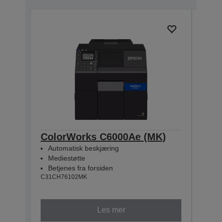
ColorWorks C6000Ae (MK)
Col
Automatisk beskjæring
Inn
Mediestøtte
Med
Betjenes fra forsiden
Betj
C31CH76102MK
C31CH
Les mer