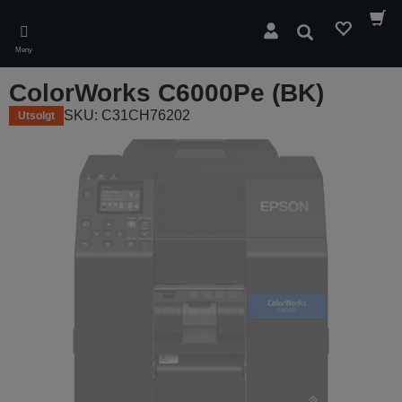
Skip
to
Søk
main
Meny
content
ColorWorks C6000Pe (BK)
SKU: C31CH76202
Utsolgt