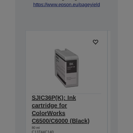
https://www.epson.eu/pageyield
SJIC36P(K): Ink
SJIC36
cartridge for
cartrid
ColorWorks
Color
C6500/C6000 (Black)
C6500/
80 ml
80 ml
C13T44C140
C13T44C2