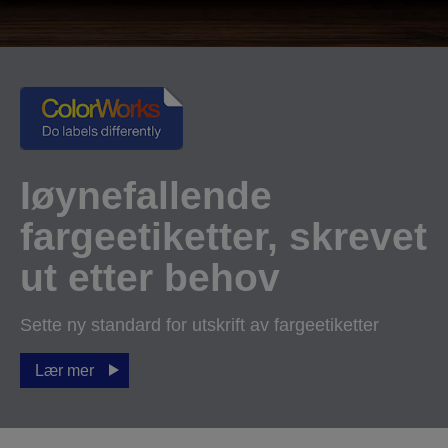
Iøynefallende
fargeetiketter, skrevet
ut etter behov
Sette ny standard for utskrift av fargeetiketter
Lær mer