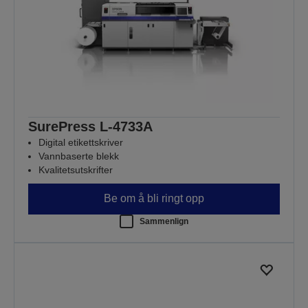
SurePress L-4733A
Digital etikettskriver
Vannbaserte blekk
Kvalitetsutskrifter
Be om å bli ringt opp
Sammenlign