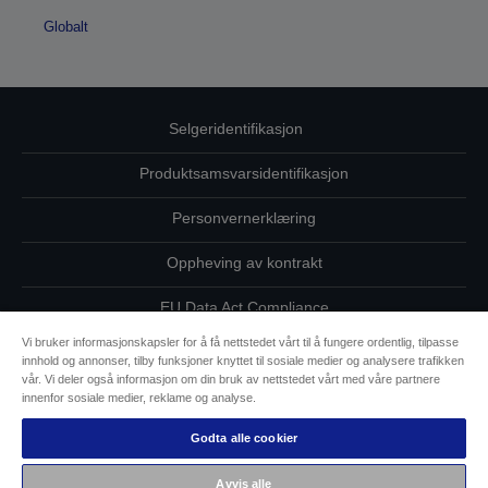
Globalt
Selgeridentifikasjon
Produktsamsvarsidentifikasjon
Personvernerklæring
Oppheving av kontrakt
EU Data Act Compliance
Vi bruker informasjonskapsler for å få nettstedet vårt til å fungere ordentlig, tilpasse
Ta kontakt med oss vedrørende personopplysningene dine
innhold og annonser, tilby funksjoner knyttet til sosiale medier og analysere trafikken
vår. Vi deler også informasjon om din bruk av nettstedet vårt med våre partnere
Informasjon om informasjonskapsler
innenfor sosiale medier, reklame og analyse.
Godta alle cookier
Epsons forpliktelse til tilgjengelighet
Avvis alle