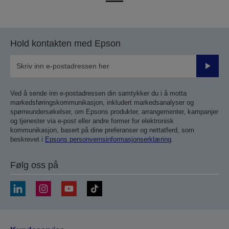
til
til
forrige
neste
side
side
Hold kontakten med Epson
Send
inn
Ved å sende inn e-postadressen din samtykker du i å motta
markedsføringskommunikasjon, inkludert markedsanalyser og
spørreundersøkelser, om Epsons produkter, arrangementer, kampanjer
og tjenester via e-post eller andre former for elektronisk
kommunikasjon, basert på dine preferanser og nettatferd, som
beskrevet i
Epsons personvernsinformasjonserklæring
.
Følg oss på