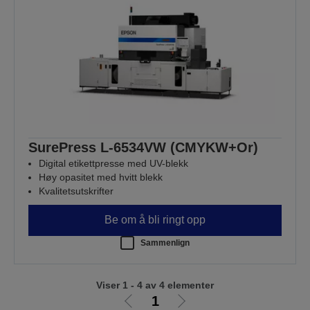
SurePress L-6534VW (CMYKW+Or)
Digital etikettpresse med UV-blekk
Høy opasitet med hvitt blekk
Kvalitetsutskrifter
Be om å bli ringt opp
Sammenlign
Viser 1 - 4 av 4 elementer
1
Gå
Gå