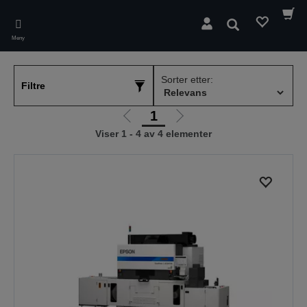
Skip
to
Søk
main
Meny
content
Sorter etter:
Filtre
1
Gå
Gå
Viser 1 - 4 av 4 elementer
til
til
forrige
neste
side
side