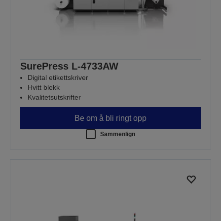
SurePress L-4733AW
Digital etikettskriver
Hvitt blekk
Kvalitetsutskrifter
Be om å bli ringt opp
Sammenlign