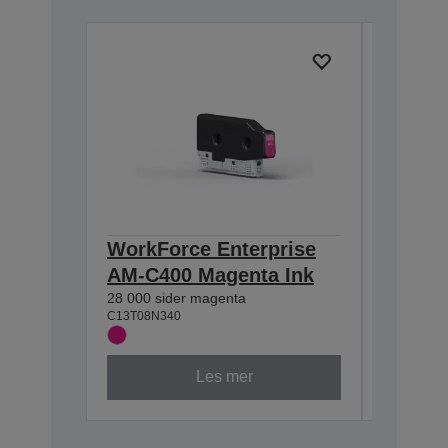
WorkForce Enterprise
WorkFo
AM-C400 Magenta Ink
AM-C40
28 000 sider magenta
28 000 sid
C13T08N340
C13T08N4
Les mer