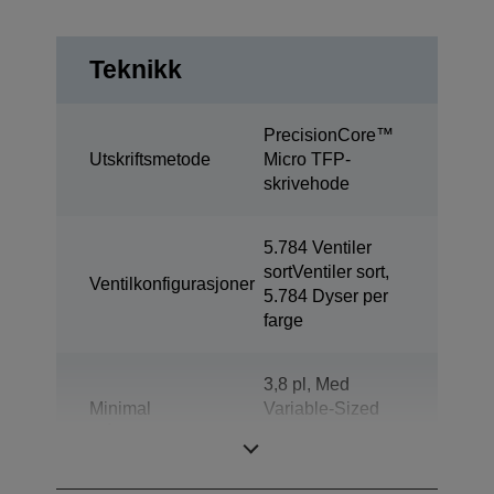
Teknikk
PrecisionCore™
Utskriftsmetode
Micro TFP-
skrivehode
5.784 Ventiler
sortVentiler sort,
Ventilkonfigurasjoner
5.784 Dyser per
farge
3,8 pl, Med
Minimal
Variable-Sized
dråpestørrelse
Droplet
Technology