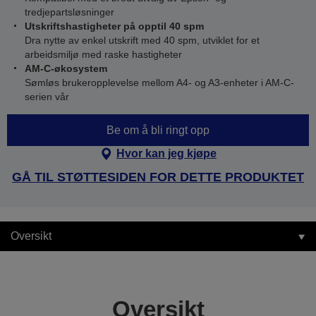
tredjepartsløsninger
Utskriftshastigheter på opptil 40 spm
Dra nytte av enkel utskrift med 40 spm, utviklet for et
arbeidsmiljø med raske hastigheter
AM-C-økosystem
Sømløs brukeropplevelse mellom A4- og A3-enheter i AM-C-
serien vår
Be om å bli ringt opp
Hvor kan jeg kjøpe
GÅ TIL STØTTESIDEN FOR DETTE PRODUKTET
Oversikt
Oversikt