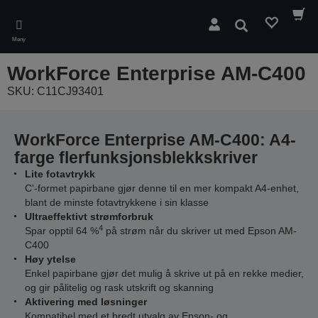
Skip
to
Søk
main
Meny
content
WorkForce Enterprise​ AM-C400
SKU: C11CJ93401
WorkForce Enterprise AM-C400: A4-
farge flerfunksjonsblekkskriver
Lite fotavtrykk
C'-formet papirbane gjør denne til en mer kompakt A4-enhet,
blant de minste fotavtrykkene i sin klasse
Ultraeffektivt strømforbruk
4
Spar opptil 64 %
på strøm når du skriver ut med Epson AM-
C400
Høy ytelse
Enkel papirbane gjør det mulig å skrive ut på en rekke medier,
og gir pålitelig og rask utskrift og skanning
Aktivering med løsninger
Kompatibel med et bredt utvalg av Epson- og