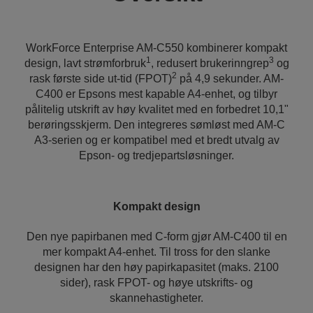
WorkForce Enterprise AM-C550 kombinerer kompakt
1
3
design, lavt strømforbruk
, redusert brukerinngrep
og
2
rask første side ut-tid (FPOT)
på 4,9 sekunder. AM-
C400 er Epsons mest kapable A4-enhet, og tilbyr
pålitelig utskrift av høy kvalitet med en forbedret 10,1"
berøringsskjerm. Den integreres sømløst med AM-C
A3-serien og er kompatibel med et bredt utvalg av
Epson- og tredjepartsløsninger.
Kompakt design
Den nye papirbanen med C-form gjør AM-C400 til en
mer kompakt A4-enhet. Til tross for den slanke
designen har den høy papirkapasitet (maks. 2100
sider), rask FPOT- og høye utskrifts- og
skannehastigheter.