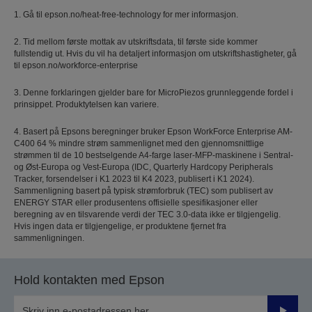
1. Gå til epson.no/heat-free-technology for mer informasjon.
2. Tid mellom første mottak av utskriftsdata, til første side kommer
fullstendig ut. Hvis du vil ha detaljert informasjon om utskriftshastigheter, gå
til epson.no/workforce-enterprise
3. Denne forklaringen gjelder bare for MicroPiezos grunnleggende fordel i
prinsippet. Produktytelsen kan variere.
4. Basert på Epsons beregninger bruker Epson WorkForce Enterprise AM-
C400 64 % mindre strøm sammenlignet med den gjennomsnittlige
strømmen til de 10 bestselgende A4-farge laser-MFP-maskinene i Sentral-
og Øst-Europa og Vest-Europa (IDC, Quarterly Hardcopy Peripherals
Tracker, forsendelser i K1 2023 til K4 2023, publisert i K1 2024).
Sammenligning basert på typisk strømforbruk (TEC) som publisert av
ENERGY STAR eller produsentens offisielle spesifikasjoner eller
beregning av en tilsvarende verdi der TEC 3.0-data ikke er tilgjengelig.
Hvis ingen data er tilgjengelige, er produktene fjernet fra
sammenligningen.
Hold kontakten med Epson