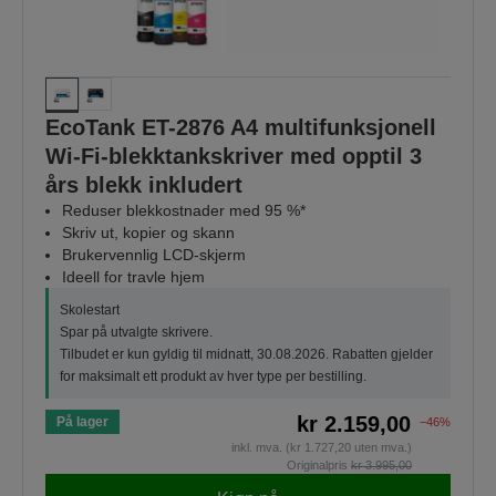
EcoTank ET-2876 A4 multifunksjonell
Wi-Fi-blekktankskriver med opptil 3
års blekk inkludert
Reduser blekkostnader med 95 %*
Skriv ut, kopier og skann
Brukervennlig LCD-skjerm
Ideell for travle hjem
Skolestart
Spar på utvalgte skrivere.
Tilbudet er kun gyldig til midnatt, 30.08.2026. Rabatten gjelder
for maksimalt ett produkt av hver type per bestilling.
kr 2.159,00
På lager
−46%
inkl. mva. (kr 1.727,20 uten mva.)
Originalpris
kr 3.995,00