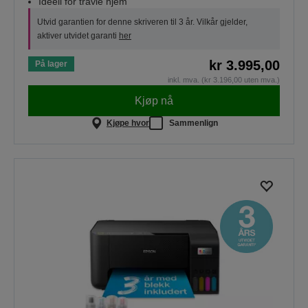
Ideell for travle hjem
Utvid garantien for denne skriveren til 3 år. Vilkår gjelder,
aktiver utvidet garanti
her
kr 3.995,00
På lager
inkl. mva. (kr 3.196,00 uten mva.)
Kjøp nå
Kjøpe hvor
Sammenlign