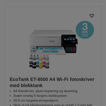
EcoTank ET-8500 A4 Wi-Fi fotoskriver
med blekktank
A4-fotoskriver, pluss kopiering og skanning
Svært rimelig 6-fargers blekksystem
10,9 cm fargeberøringsskjerm
Skriv ut på håndverkspapir som er opptil 1,3 mm tykt