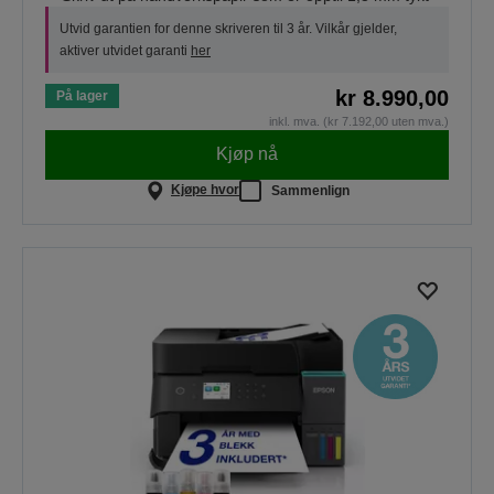
Utvid garantien for denne skriveren til 3 år. Vilkår gjelder,
aktiver utvidet garanti
her
kr 8.990,00
På lager
inkl. mva. (kr 7.192,00 uten mva.)
Kjøp nå
Kjøpe hvor
Sammenlign