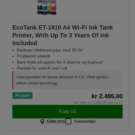
EcoTank ET-1810 A4 Wi-Fi Ink Tank
Printer, With Up To 3 Years Of Ink
Included
Reduser blekkostnader med 95 %*
Problemfri utskrift
Bare trykk på appen for å skanne og kopiere*
Perfekt for utskrift uten tull
Utvid garantien for denne skriveren til 3 år. Vilkår gjelder,
aktiver utvidet garanti
her
kr 2.495,00
På lager
inkl. mva. (kr 1.996,00 uten mva.)
Kjøp nå
Kjøpe hvor
Sammenlign