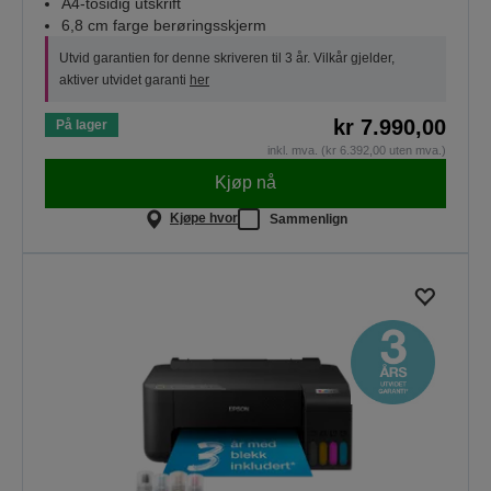
A4-tosidig utskrift
6,8 cm farge berøringsskjerm
Utvid garantien for denne skriveren til 3 år. Vilkår gjelder,
aktiver utvidet garanti
her
kr 7.990,00
På lager
inkl. mva. (kr 6.392,00 uten mva.)
Kjøp nå
Kjøpe hvor
Sammenlign