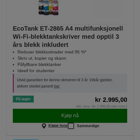
EcoTank ET-2865 A4 multifunksjonell
Wi-Fi-blekktankskriver med opptil 3
års blekk inkludert
Reduser blekkostnader med 95 %*
Skriv ut, kopier og skann
Påfyllbare blekktanker
Ideell for studenter
Utvid garantien for denne skriveren til 3 år. Vilkår gjelder,
aktiver utvidet garanti
her
kr 2.995,00
På lager
inkl. mva. (kr 2.396,00 uten mva.)
Kjøp nå
Kjøpe hvor
Sammenlign