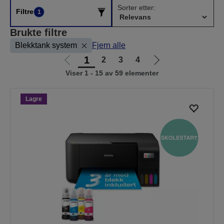
Sorter etter:
Filtre
1
Brukte filtre
Blekktank system
Fjern alle
1
2
3
4
Gå
Gå
Viser 1 - 15 av 59 elementer
til
til
forrige
neste
side
side
Lagre