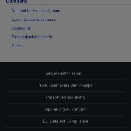
Company
Nettsted for Executive Team
Epson Europe Electronics
Digigraphie
Direkte-til-tekstil-utskrift
Globalt
Selgeridentifikasjon
Produktsamsvarsidentifikasjon
Personvernerklæring
Oppheving av kontrakt
EU Data Act Compliance