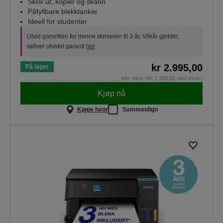
Skriv ut, kopier og skann
Påfyllbare blekktanker
Ideell for studenter
Utvid garantien for denne skriveren til 3 år. Vilkår gjelder,
aktiver utvidet garanti
her
kr 2.995,00
På lager
inkl. mva. (kr 2.396,00 uten mva.)
Kjøp nå
Kjøpe hvor
Sammenlign