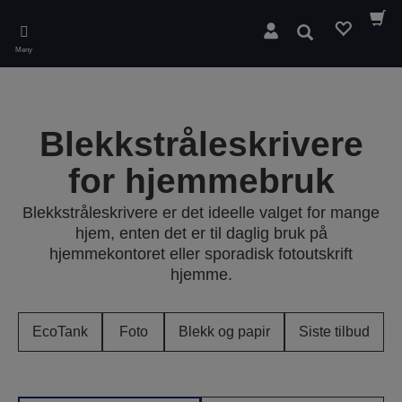
Skip
to
Søk
main
Meny
content
Blekkstråleskrivere
for hjemmebruk
Blekkstråleskrivere er det ideelle valget for mange
hjem, enten det er til daglig bruk på
hjemmekontoret eller sporadisk fotoutskrift
hjemme.
EcoTank
Foto
Blekk og papir
Siste tilbud