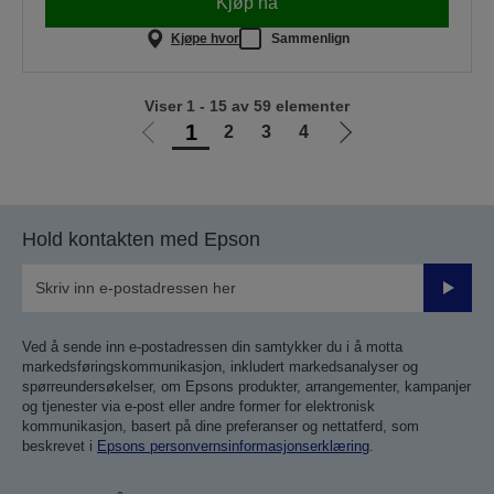
Kjøp nå
Kjøpe hvor
Sammenlign
Viser 1 - 15 av 59 elementer
1
2
3
4
Gå
Gå
til
til
forrige
neste
side
side
Hold kontakten med Epson
Send
inn
Ved å sende inn e-postadressen din samtykker du i å motta
markedsføringskommunikasjon, inkludert markedsanalyser og
spørreundersøkelser, om Epsons produkter, arrangementer, kampanjer
og tjenester via e-post eller andre former for elektronisk
kommunikasjon, basert på dine preferanser og nettatferd, som
beskrevet i
Epsons personvernsinformasjonserklæring
.