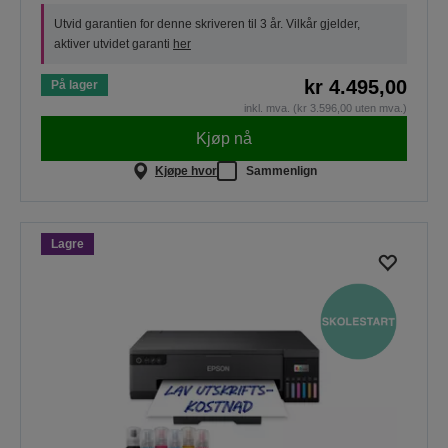
Utvid garantien for denne skriveren til 3 år. Vilkår gjelder,
aktiver utvidet garanti
her
kr 4.495,00
På lager
inkl. mva. (kr 3.596,00 uten mva.)
Kjøp nå
Kjøpe hvor
Sammenlign
Lagre