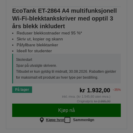
EcoTank ET-2864 A4 multifunksjonell
Wi-Fi-blekktankskriver med opptil 3
års blekk inkludert
Reduser blekkostnader med 95 %*
Skriv ut, kopier og skann
Påfyllbare blekktanker
Ideell for studenter
Skolestart
Spar på utvalgte skrivere.
Tilbudet er kun gyldig til midnatt, 30.08.2026. Rabatten gjelder
for maksimalt ett produkt av hver type per bestilling.
kr 1.932,00
På lager
−35%
inkl. mva. (kr 1.545,60 uten mva.)
Originalpris
kr 2.995,00
Kjøp nå
Kjøpe hvor
Sammenlign