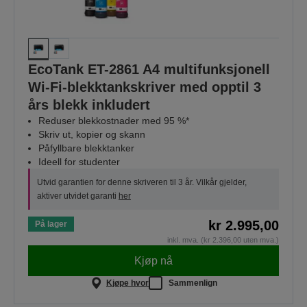
EcoTank ET-2861 A4 multifunksjonell
Wi-Fi-blekktankskriver med opptil 3
års blekk inkludert
Reduser blekkostnader med 95 %*
Skriv ut, kopier og skann
Påfyllbare blekktanker
Ideell for studenter
Utvid garantien for denne skriveren til 3 år. Vilkår gjelder,
aktiver utvidet garanti
her
kr 2.995,00
På lager
inkl. mva. (kr 2.396,00 uten mva.)
Kjøp nå
Kjøpe hvor
Sammenlign