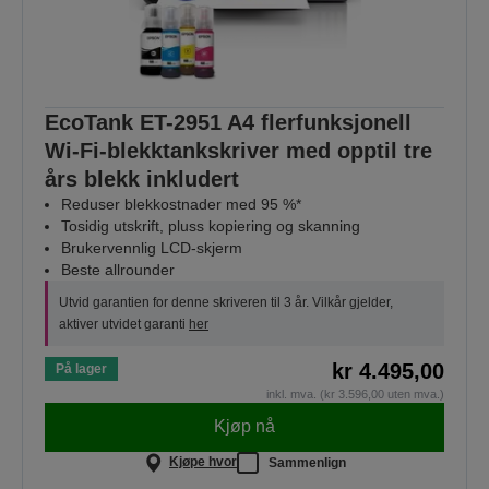
EcoTank ET-2951 A4 flerfunksjonell
Wi-Fi-blekktankskriver med opptil tre
års blekk inkludert
Reduser blekkostnader med 95 %*
Tosidig utskrift, pluss kopiering og skanning
Brukervennlig LCD-skjerm
Beste allrounder
Utvid garantien for denne skriveren til 3 år. Vilkår gjelder,
aktiver utvidet garanti
her
kr 4.495,00
På lager
inkl. mva. (kr 3.596,00 uten mva.)
Kjøp nå
Kjøpe hvor
Sammenlign