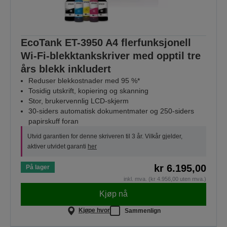
EcoTank ET-3950 A4 flerfunksjonell
Wi-Fi-blekktankskriver med opptil tre
års blekk inkludert
Reduser blekkostnader med 95 %*
Tosidig utskrift, kopiering og skanning
Stor, brukervennlig LCD-skjerm
30-siders automatisk dokumentmater og 250-siders
papirskuff foran
Utvid garantien for denne skriveren til 3 år. Vilkår gjelder,
aktiver utvidet garanti
her
kr 6.195,00
På lager
inkl. mva. (kr 4.956,00 uten mva.)
Kjøp nå
Kjøpe hvor
Sammenlign