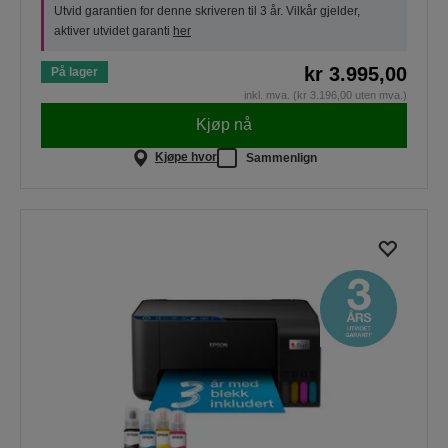
Utvid garantien for denne skriveren til 3 år. Vilkår gjelder,
aktiver utvidet garanti
her
kr 3.995,00
På lager
inkl. mva. (kr 3.196,00 uten mva.)
Kjøp nå
Kjøpe hvor
Sammenlign