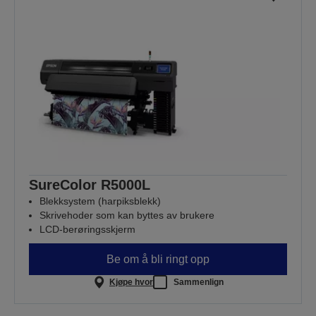
SureColor R5000L
Blekksystem (harpiksblekk)
Skrivehoder som kan byttes av brukere
LCD-berøringsskjerm
Be om å bli ringt opp
Kjøpe hvor
Sammenlign