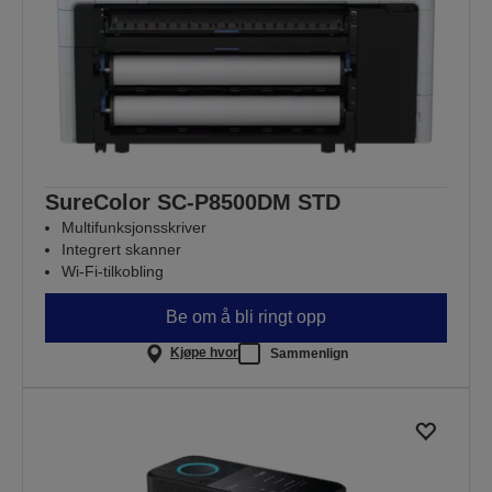
SureColor SC-P8500DM STD
Multifunksjonsskriver
Integrert skanner
Wi-Fi-tilkobling
Be om å bli ringt opp
Kjøpe hvor
Sammenlign