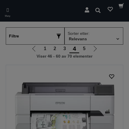
Skip
to
Søk
main
Meny
content
Sorter etter:
Filtre
4
1
2
3
5
Gå
Gå
Viser 46 - 60 av 70 elementer
til
til
forrige
neste
side
side