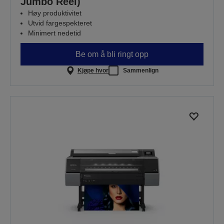
Jumbo Reel)
Høy produktivitet
Utvid fargespekteret
Minimert nedetid
Be om å bli ringt opp
Kjøpe hvor
Sammenlign