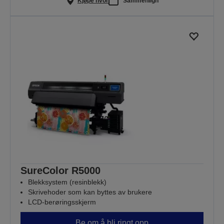
Kjøpe hvor
Sammenlign
SureColor R5000
Blekksystem (resinblekk)
Skrivehoder som kan byttes av brukere
LCD-berøringsskjerm
Be om å bli ringt opp