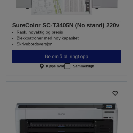
SureColor SC-T3405N (No stand) 220v
Rask, nøyaktig og presis
Blekkpatroner med høy kapasitet
Skrivebordsversjon
Be om å bli ringt opp
Kjøpe hvor
Sammenlign