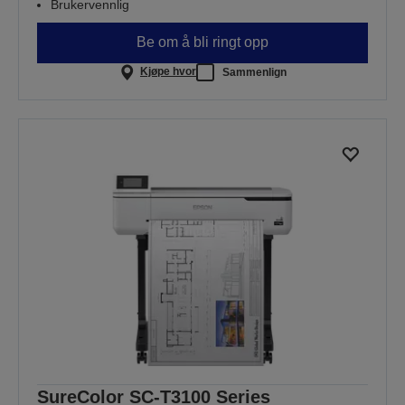
Brukervennlig
Be om å bli ringt opp
Kjøpe hvor
Sammenlign
SureColor SC-T3100 Series