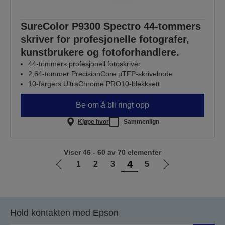
SureColor P9300 Spectro 44-tommers
skriver for profesjonelle fotografer,
kunstbrukere og fotoforhandlere.
44-tommers profesjonell fotoskriver
2,64-tommer PrecisionCore µTFP-skrivehode
10-fargers UltraChrome PRO10-blekksett
Be om å bli ringt opp
Kjøpe hvor
Sammenlign
Viser 46 - 60 av 70 elementer
4
1
2
3
5
Gå
Gå
til
til
forrige
neste
side
side
Hold kontakten med Epson