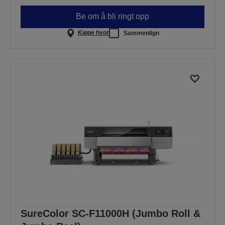
Be om å bli ringt opp
Kjøpe hvor
Sammenlign
SureColor SC-F11000H (Jumbo Roll &