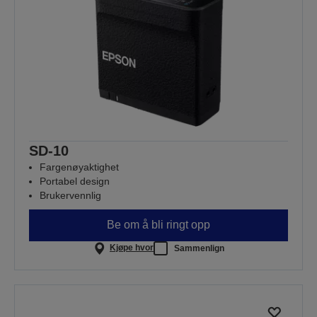
SD-10
Fargenøyaktighet
Portabel design
Brukervennlig
Be om å bli ringt opp
Kjøpe hvor
Sammenlign