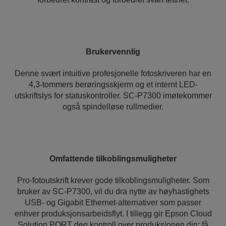
Brukervennlig
Denne svært intuitive profesjonelle fotoskriveren har en
4,3-tommers berøringsskjerm og et internt LED-
utskriftslys for statuskontroller. SC-P7300 imøtekommer
også spindelløse rullmedier.
Omfattende tilkoblingsmuligheter
Pro-fotoutskrift krever gode tilkoblingsmuligheter. Som
bruker av SC-P7300, vil du dra nytte av høyhastighets
USB- og Gigabit Ethernet-alternativer som passer
enhver produksjonsarbeidsflyt. I tillegg gir Epson Cloud
Solution PORT deg kontroll over produksjonen din: få