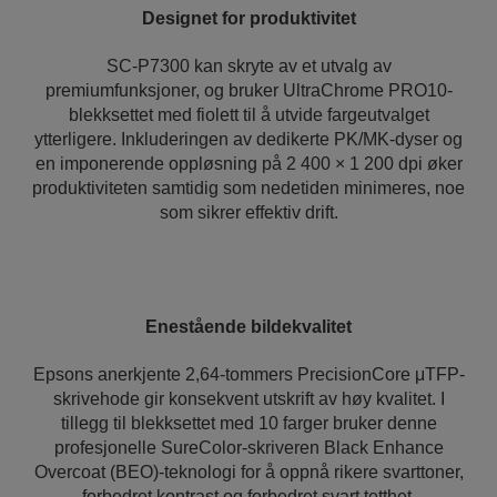
Designet for produktivitet
SC-P7300 kan skryte av et utvalg av
premiumfunksjoner, og bruker UltraChrome PRO10-
blekksettet med fiolett til å utvide fargeutvalget
ytterligere. Inkluderingen av dedikerte PK/MK-dyser og
en imponerende oppløsning på 2 400 × 1 200 dpi øker
produktiviteten samtidig som nedetiden minimeres, noe
som sikrer effektiv drift.
Enestående bildekvalitet
Epsons anerkjente 2,64-tommers PrecisionCore μTFP-
skrivehode gir konsekvent utskrift av høy kvalitet. I
tillegg til blekksettet med 10 farger bruker denne
profesjonelle SureColor-skriveren Black Enhance
Overcoat (BEO)-teknologi for å oppnå rikere svarttoner,
forbedret kontrast og forbedret svart tetthet.