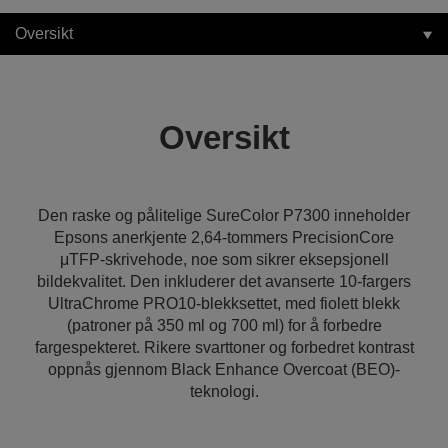
Oversikt
Oversikt
Den raske og pålitelige SureColor P7300 inneholder
Epsons anerkjente 2,64-tommers PrecisionCore
μTFP-skrivehode, noe som sikrer eksepsjonell
bildekvalitet. Den inkluderer det avanserte 10-fargers
UltraChrome PRO10-blekksettet, med fiolett blekk
(patroner på 350 ml og 700 ml) for å forbedre
fargespekteret. Rikere svarttoner og forbedret kontrast
oppnås gjennom Black Enhance Overcoat (BEO)-
teknologi.