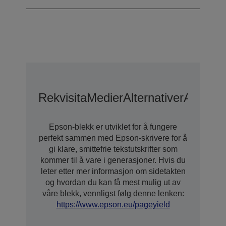
Rekvisita
Medier
Alternativer
Alterna
Epson-blekk er utviklet for å fungere
perfekt sammen med Epson-skrivere for å
gi klare, smittefrie tekstutskrifter som
kommer til å vare i generasjoner. Hvis du
leter etter mer informasjon om sidetakten
og hvordan du kan få mest mulig ut av
våre blekk, vennligst følg denne lenken:
https://www.epson.eu/pageyield