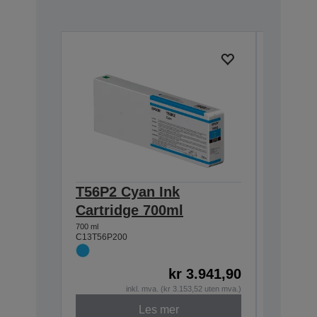
T56P2 Cyan Ink
T56P1 
Cartridge 700ml
Cartri
700 ml
700 ml
C13T56P200
C13T56P1
kr 3.941,90
inkl. mva. (kr 3.153,52 uten mva.)
Les mer