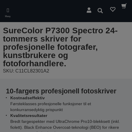
Skip
to
Søk
main
Meny
content
SureColor P7300 Spectro 24-
tommers skriver for
profesjonelle fotografer,
kunstbrukere og
fotoforhandlere.
SKU: C11CL82301A2
10-fargers profesjonell fotoskriver
Kostnadseffektiv
Førsteklasses profesjonelle funksjoner til et
konkurransedyktig prispunkt
Kvalitetsresultater
Bredt fargespekter med UltraChrome Pro10-blekksett (inkl.
fiolett). Black Enhance Overcoat-teknologi (BEO) for rikere