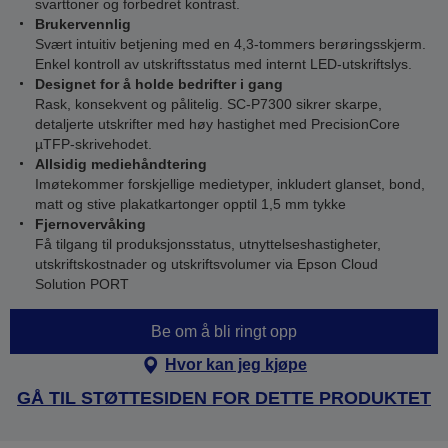
svarttoner og forbedret kontrast.
Brukervennlig
Svært intuitiv betjening med en 4,3-tommers berøringsskjerm.
Enkel kontroll av utskriftsstatus med internt LED-utskriftslys.
Designet for å holde bedrifter i gang
Rask, konsekvent og pålitelig. SC-P7300 sikrer skarpe,
detaljerte utskrifter med høy hastighet med PrecisionCore
µTFP-skrivehodet.
Allsidig mediehåndtering
Imøtekommer forskjellige medietyper, inkludert glanset, bond,
matt og stive plakatkartonger opptil 1,5 mm tykke
Fjernovervåking
Få tilgang til produksjonsstatus, utnyttelseshastigheter,
utskriftskostnader og utskriftsvolumer via Epson Cloud
Solution PORT
Be om å bli ringt opp
Hvor kan jeg kjøpe
GÅ TIL STØTTESIDEN FOR DETTE PRODUKTET