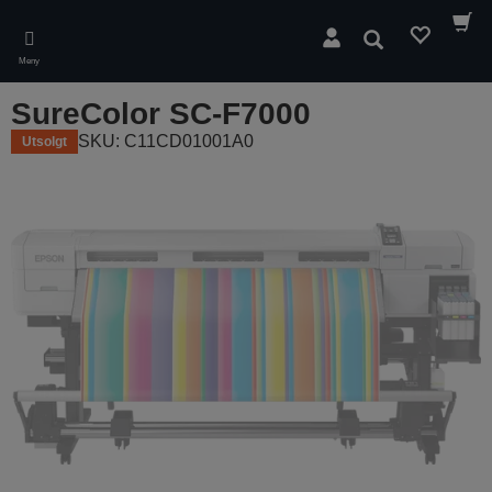
Skip
to
Søk
main
Meny
content
SureColor SC-F7000
SKU: C11CD01001A0
Utsolgt