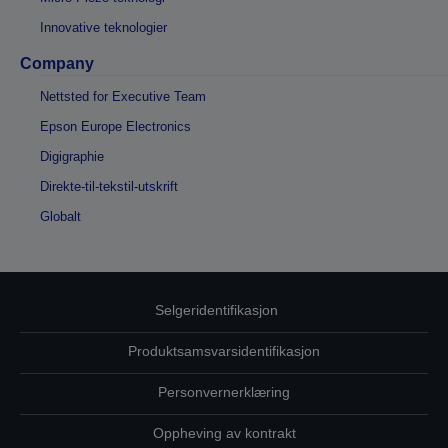
Innovative teknologier
Company
Nettsted for Executive Team
Epson Europe Electronics
Digigraphie
Direkte-til-tekstil-utskrift
Globalt
Selgeridentifikasjon
Produktsamsvarsidentifikasjon
Personvernerklæring
Oppheving av kontrakt