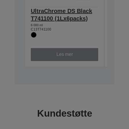
UltraChrome DS Black
Ultra
T741100 (1Lx6packs)
T74120
6 000 ml
6 000 ml
C13T741100
C13T74120
Les mer
Kundestøtte