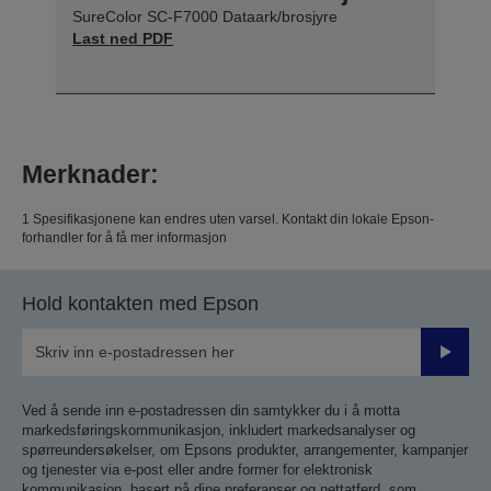
SureColor SC-F7000 Dataark/brosjyre
Last ned PDF
Merknader:
1 Spesifikasjonene kan endres uten varsel. Kontakt din lokale Epson-
forhandler for å få mer informasjon
Hold kontakten med Epson
Send
inn
Ved å sende inn e-postadressen din samtykker du i å motta
markedsføringskommunikasjon, inkludert markedsanalyser og
spørreundersøkelser, om Epsons produkter, arrangementer, kampanjer
og tjenester via e-post eller andre former for elektronisk
kommunikasjon, basert på dine preferanser og nettatferd, som