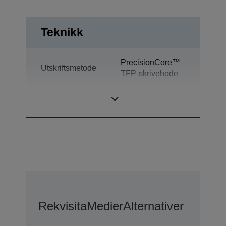
Teknikk
PrecisionCore™
Utskriftsmetode
TFP-skrivehode
Blekkteknologi
Ultrachrome® DS
Rekvisita
Medier
Alternativer