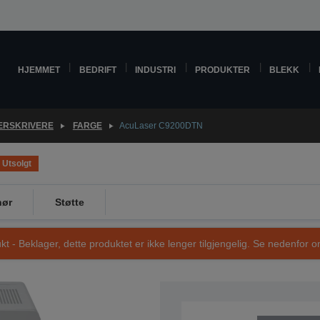
HJEMMET
BEDRIFT
INDUSTRI
PRODUKTER
BLEKK
ERSKRIVERE
FARGE
AcuLaser C9200DTN
Utsolgt
hør
Støtte
t - Beklager, dette produktet er ikke lenger tilgjengelig. Se nedenfor om
SKU: C11CA15011BX