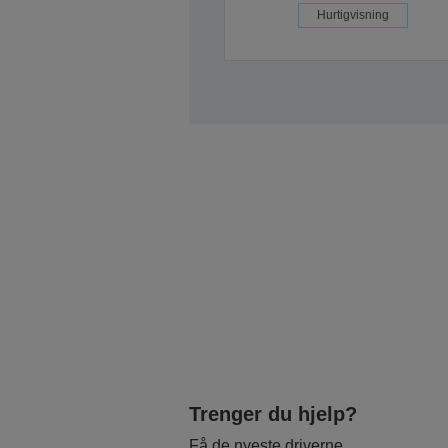
Hurtigvisning
Trenger du hjelp?
Få de nyeste driverne