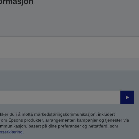
formasjon
Send
inn
kker du i å motta markedsføringskommunikasjon, inkludert
om Epsons produkter, arrangementer, kampanjer og tjenester via
kommunikasjon, basert på dine preferanser og nettatferd, som
nserklæring
.