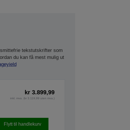
mittefrie tekstutskrifter som
vordan du kan få mest mulig ut
ageyield
kr 3.899,99
inkl. mva. (kr 3.119,99 uten mva.)
Flytt til handlekurv