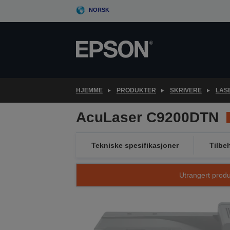
Skip
NORSK
to
main
content
HJEMME
PRODUKTER
SKRIVERE
LAS
AcuLaser C9200DTN
Tekniske spesifikasjoner
Tilbe
Utrangert produk