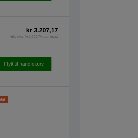
kr 3.207,17
inkl. mva. (kr 2.565,74 uten mva.)
Flytt til handlekurv
lgt