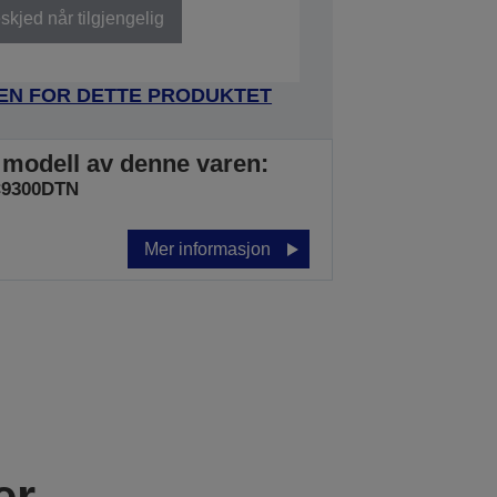
kjed når tilgjengelig
DEN FOR DETTE PRODUKTET
 modell av denne varen:
C9300DTN
Mer informasjon
er