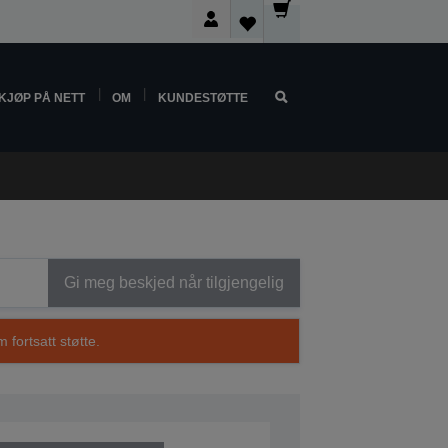
KJØP PÅ NETT
OM
KUNDESTØTTE
Gi meg beskjed når tilgjengelig
 fortsatt støtte.