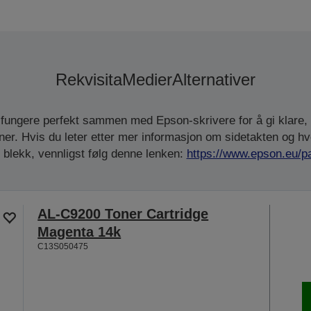
Rekvisita
Medier
Alternativer
å fungere perfekt sammen med Epson-skrivere for å gi klare, s
ner. Hvis du leter etter mer informasjon om sidetakten og h
 blekk, vennligst følg denne lenken:
https://www.epson.eu/p
AL-C9200 Toner Cartridge
Magenta 14k
C13S050475