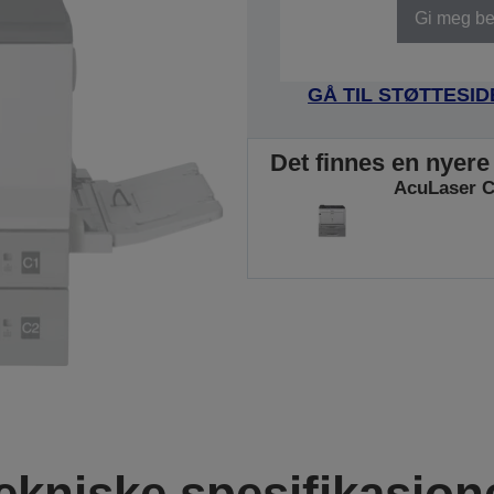
Gi meg bes
GÅ TIL STØTTESI
Det finnes en nyere
AcuLaser 
ekniske spesifikasjon