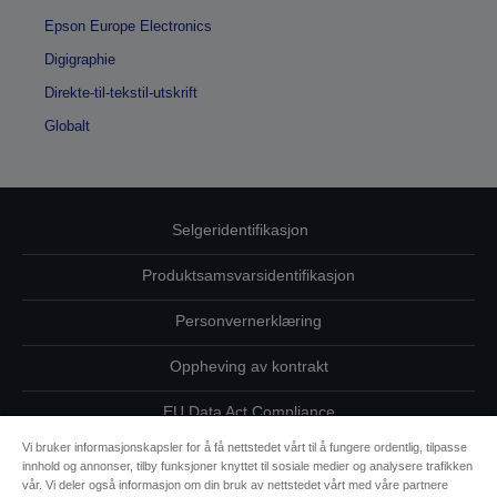
Epson Europe Electronics
Digigraphie
Direkte-til-tekstil-utskrift
Globalt
Selgeridentifikasjon
Produktsamsvarsidentifikasjon
Personvernerklæring
Oppheving av kontrakt
EU Data Act Compliance
Vi bruker informasjonskapsler for å få nettstedet vårt til å fungere ordentlig, tilpasse
Ta kontakt med oss vedrørende personopplysningene dine
innhold og annonser, tilby funksjoner knyttet til sosiale medier og analysere trafikken
vår. Vi deler også informasjon om din bruk av nettstedet vårt med våre partnere