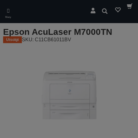
Skip
to
Søk
main
Meny
content
Epson AcuLaser M7000TN
SKU: C11CB61011BV
Utsolgt