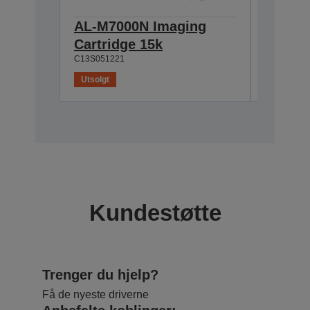
AL-M7000N Imaging
AL-M7
Cartridge 15k
Imagin
C13S051221
C13S0512
Utsolgt
Utsolgt
Kundestøtte
Trenger du hjelp?
Få de nyeste driverne