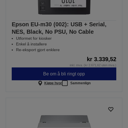
Epson EU-m30 (002): USB + Serial,
NES, Black, No PSU, No Cable
Utformet for kiosker
Enkel å installere
Re-eksport gjort enklere
kr 3.339,52
inkl. mva. (kr 2.671,62 uten mva.)
Be om å bli ringt opp
Kjøpe hvor
Sammenlign