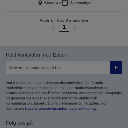
Kjøpe hvor
Sammenlign
Viser 1 - 3 av 3 elementer
1
Gå
Gå
til
til
forrige
neste
side
side
Hold kontakten med Epson
Send
inn
Ved å sende inn e-postadressen din samtykker du i å motta
markedsføringskommunikasjon, inkludert markedsanalyser og
spørreundersøkelser, om Epsons produkter, arrangementer, kampanjer
og tjenester via e-post eller andre former for elektronisk
kommunikasjon, basert på dine preferanser og nettatferd, som
beskrevet i
Epsons personvernsinformasjonserklæring
.
Følg oss på