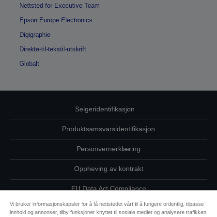
Nettsted for Executive Team
Epson Europe Electronics
Digigraphie
Direkte-til-tekstil-utskrift
Globalt
Selgeridentifikasjon
Produktsamsvarsidentifikasjon
Personvernerklæring
Oppheving av kontrakt
EU Data Act Compliance
Vi bruker informasjonskapsler for å få nettstedet vårt til å fungere ordentlig, tilpasse
Ta kontakt med oss vedrørende personopplysningene dine
innhold og annonser, tilby funksjoner knyttet til sosiale medier og analysere trafikken