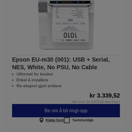
Epson EU-m30 (001): USB + Serial,
NES, White, No PSU, No Cable
Utformet for kiosker
Enkel å installere
Re-eksport gjort enklere
kr 3.339,52
inkl. mva. (kr 2.671,62 uten mva.)
Be om å bli ringt opp
Kjøpe hvor
Sammenlign