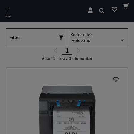
Skip
to
Søk
main
Meny
content
Sorter etter:
Filtre
1
Gå
Gå
Viser 1 - 3 av 3 elementer
til
til
forrige
neste
side
side