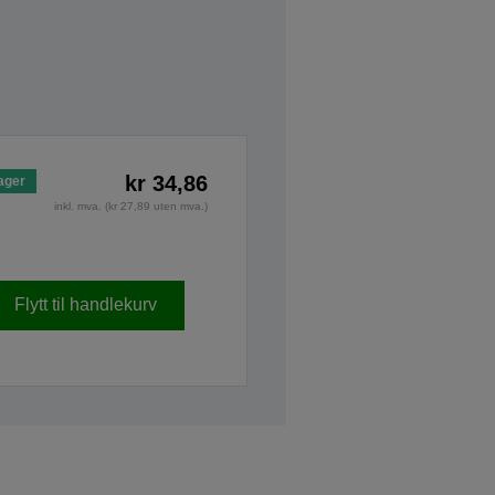
kr 34,86
ager
inkl. mva. (kr 27,89 uten mva.)
Flytt til handlekurv