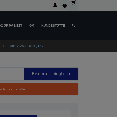
KJØP PÅ NETT
OM
KUNDESTØTTE
E
Epson M-260: 76mm, 12V
Be om å bli ringt opp
 fortsatt støtte.