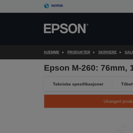
Skip
NORSK
to
main
content
HJEMME
PRODUKTER
SKRIVERE
SAL
Epson M-260: 76mm, 
Tekniske spesifikasjoner
Tilbe
Utrangert produk