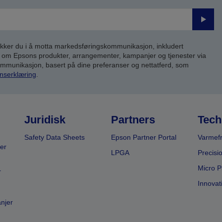
Send
inn
kker du i å motta markedsføringskommunikasjon, inkludert
om Epsons produkter, arrangementer, kampanjer og tjenester via
kommunikasjon, basert på dine preferanser og nettatferd, som
nserklæring
.
Juridisk
Partners
Tech
Safety Data Sheets
Epson Partner Portal
Varmefr
er
LPGA
Precisi
Micro P
r
Innovat
anjer