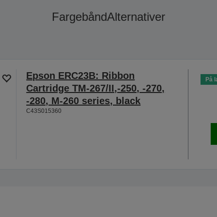
Fargebånd
Alternativer
Epson ERC23B: Ribbon
På l
Cartridge TM-267/II,-250, -270,
-280, M-260 series, black
C43S015360