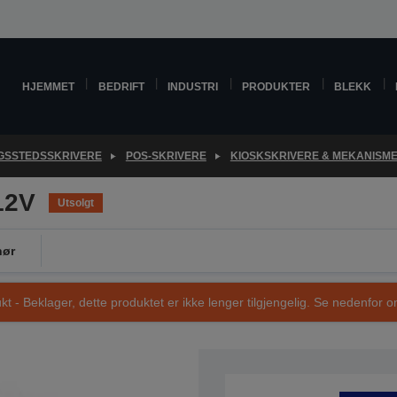
HJEMMET
BEDRIFT
INDUSTRI
PRODUKTER
BLEKK
GSSTEDSSKRIVERE
POS-SKRIVERE
KIOSKSKRIVERE & MEKANISM
12V
Utsolgt
hør
t - Beklager, dette produktet er ikke lenger tilgjengelig. Se nedenfor om
SKU: C41D143001