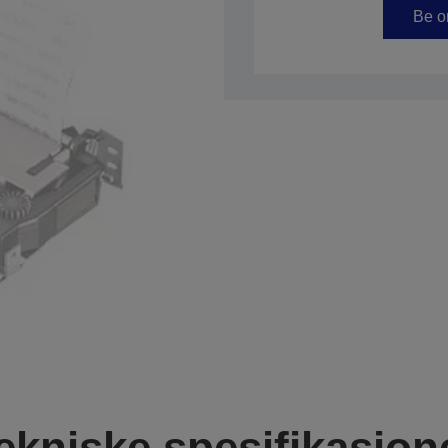
Be om
ekniske spesifikasjon