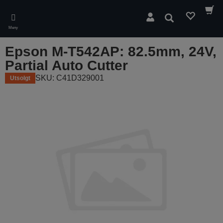
Skip
to
Søk
main
Meny
content
Epson M-T542AP: 82.5mm, 24V,
Partial Auto Cutter
SKU: C41D329001
Utsolgt