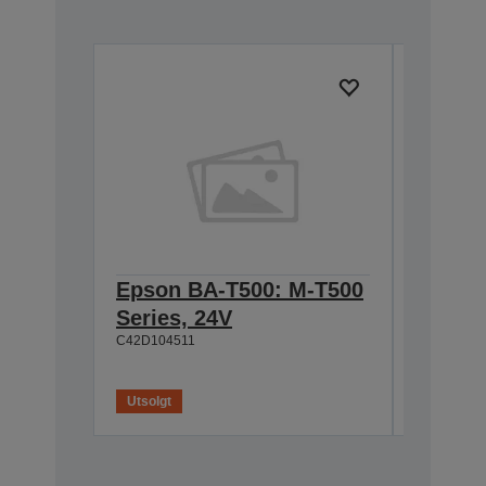
Epson BA-T500: M-T500
Epson
Series, 24V
Cable 
C42D104511
T500, 
C42D1180
Utsolgt
Utsolgt