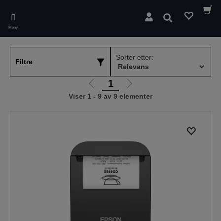
Skip
to
Søk
main
Meny
content
Sorter etter:
Filtre
1
Gå
Gå
Viser 1 - 9 av 9 elementer
til
til
forrige
neste
side
side