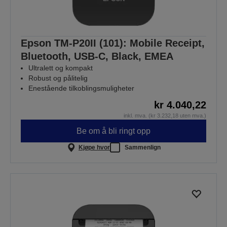
Epson TM-P20II (101): Mobile Receipt,
Bluetooth, USB-C, Black, EMEA
Ultralett og kompakt
Robust og pålitelig
Enestående tilkoblingsmuligheter
kr 4.040,22
inkl. mva. (kr 3.232,18 uten mva.)
Be om å bli ringt opp
Kjøpe hvor
Sammenlign