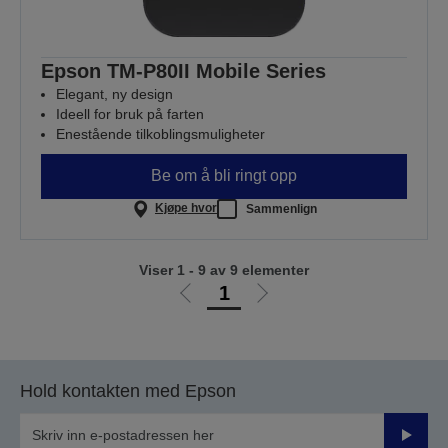
Epson TM-P80II Mobile Series
Elegant, ny design
Ideell for bruk på farten
Enestående tilkoblingsmuligheter
Be om å bli ringt opp
Kjøpe hvor
Sammenlign
Viser 1 - 9 av 9 elementer
1
Gå
Gå
til
til
forrige
neste
side
side
Hold kontakten med Epson
Send