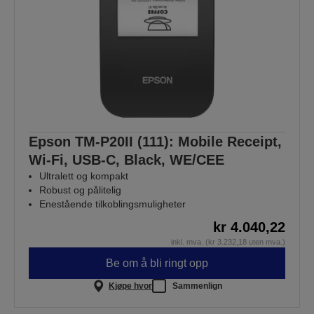
Epson TM-P20II (111): Mobile Receipt,
Wi-Fi, USB-C, Black, WE/CEE
Ultralett og kompakt
Robust og pålitelig
Enestående tilkoblingsmuligheter
kr 4.040,22
inkl. mva. (kr 3.232,18 uten mva.)
Be om å bli ringt opp
Kjøpe hvor
Sammenlign