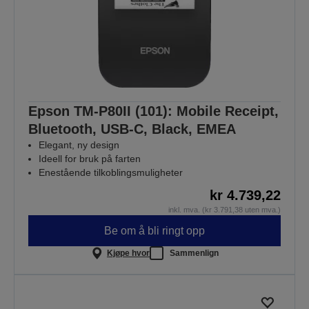
Epson TM-P80II (101): Mobile Receipt,
Bluetooth, USB-C, Black, EMEA
Elegant, ny design
Ideell for bruk på farten
Enestående tilkoblingsmuligheter
kr 4.739,22
inkl. mva. (kr 3.791,38 uten mva.)
Be om å bli ringt opp
Kjøpe hvor
Sammenlign