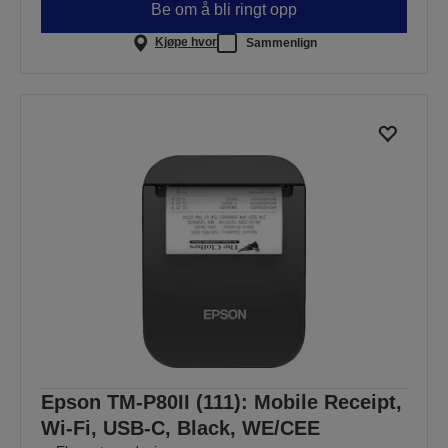
Be om å bli ringt opp
Kjøpe hvor
Sammenlign
Epson TM-P80II (111): Mobile Receipt,
Wi-Fi, USB-C, Black, WE/CEE