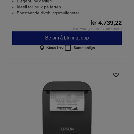
Elegant, ny design
Ideell for bruk på farten
Enestående tilkoblingsmuligheter
kr 4.739,22
inkl. mva. (kr 3.791,38 uten mva.)
Be om å bli ringt opp
Kjøpe hvor
Sammenlign