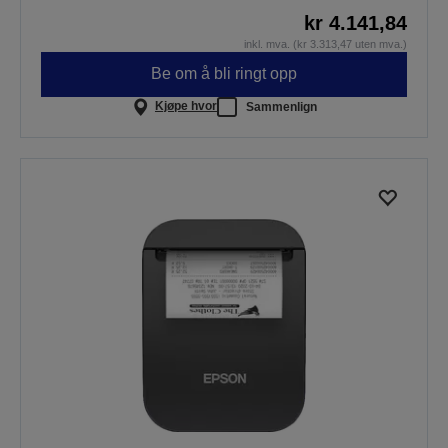
kr 4.141,84
inkl. mva. (kr 3.313,47 uten mva.)
Be om å bli ringt opp
Kjøpe hvor
Sammenlign