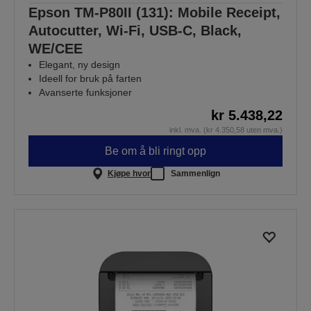
Epson TM-P80II (131): Mobile Receipt,
Autocutter, Wi-Fi, USB-C, Black,
WE/CEE
Elegant, ny design
Ideell for bruk på farten
Avanserte funksjoner
kr 5.438,22
inkl. mva. (kr 4.350,58 uten mva.)
Be om å bli ringt opp
Kjøpe hvor
Sammenlign