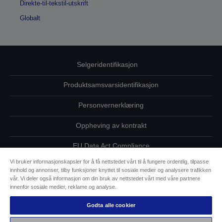
Direkte-til-tekstil-utskrift
Globalt
Selgeridentifikasjon
Produktsamsvarsidentifikasjon
Personvernerklæring
Oppheving av kontrakt
EU Data Act Compliance
Vi bruker informasjonskapsler for å få nettstedet vårt til å fungere ordentlig, tilpasse
Ta kontakt med oss vedrørende personopplysningene dine
innhold og annonser, tilby funksjoner knyttet til sosiale medier og analysere trafikken
vår. Vi deler også informasjon om din bruk av nettstedet vårt med våre partnere
Informasjon om informasjonskapsler
innenfor sosiale medier, reklame og analyse.
Godta alle cookier
Epsons forpliktelse til tilgjengelighet