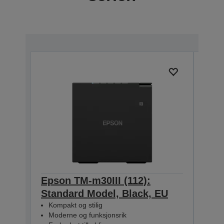
Epson TM-m30III (112):
Epso
Standard Model, Black, EU
+ B
Kompakt og stilig
Mod
Moderne og funksjonsrik
Kom