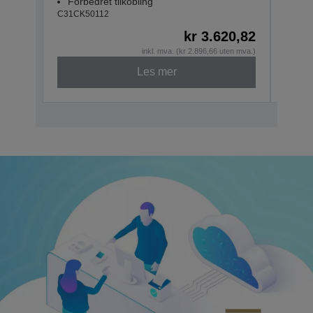
Forbedret tilkobling
USB
C31CK50112
C31CK
kr 3.620,82
inkl. mva. (kr 2.896,66 uten mva.)
Les mer