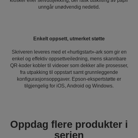
kiosker eller selvutsjekking, der rask utskifting av papir
unngår unødvendig nedetid.
Enkelt oppsett, utmerket støtte
Skriveren leveres med et «hurtigstart»-ark som gir en
enkel og effektiv oppsettveiledning, mens skannbare
QR-koder kobler til videoer som dekker alle prosesser,
fra utpakking til oppstart samt grunnleggende
konfigurasjonsoppgaver. Epson-ekspertstøtte er
tilgjengelig for iOS, Android og Windows.
Oppdag flere produkter i
serien