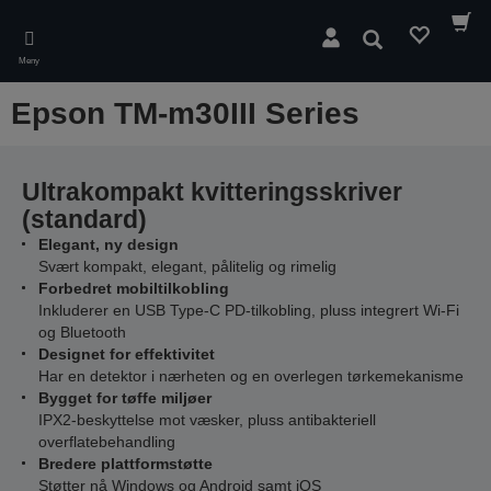
Skip
to
Søk
main
Meny
content
Epson TM-m30III Series
Ultrakompakt kvitteringsskriver
(standard)
Elegant, ny design
Svært kompakt, elegant, pålitelig og rimelig
Forbedret mobiltilkobling
Inkluderer en USB Type-C PD-tilkobling, pluss integrert Wi-Fi
og Bluetooth
Designet for effektivitet
Har en detektor i nærheten og en overlegen tørkemekanisme
Bygget for tøffe miljøer
IPX2-beskyttelse mot væsker, pluss antibakteriell
overflatebehandling
Bredere plattformstøtte
Støtter nå Windows og Android samt iOS