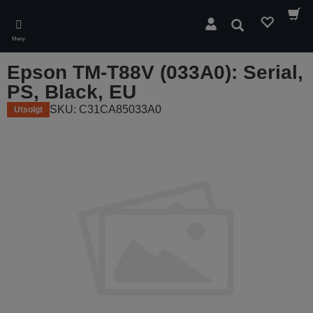
Skip
to
Søk
main
Meny
content
Epson TM-T88V (033A0): Serial,
PS, Black, EU
SKU: C31CA85033A0
Utsolgt