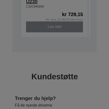
U230
C32C845040
kr 729,15
inkl. mva. (kr 583,32 uten mva.)
Les mer
Kundestøtte
Trenger du hjelp?
Få de nyeste driverne