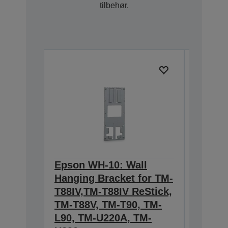
tilbehør.
Epson WH-10: Wall
Epson
Hanging Bracket for TM-
634:Ex
T88IV,TM-T88IV ReStick,
T20II,T
TM-T88V, TM-T90, TM-
T88VI
C32C8906
L90, TM-U220A, TM-