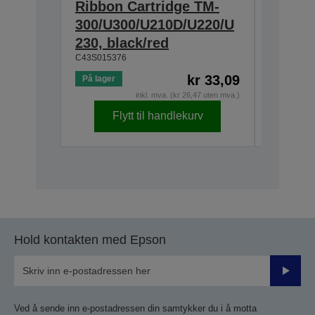
Ribbon Cartridge TM-
Cartri
300/U300/U210D/U220/U
U200/U
230, black/red
300/U3
C43S015376
C43S0153
kr 33,09
På lager
På lager
inkl. mva. (kr 26,47 uten mva.)
Flytt til handlekurv
F
Hold kontakten med Epson
Send
inn
Ved å sende inn e-postadressen din samtykker du i å motta