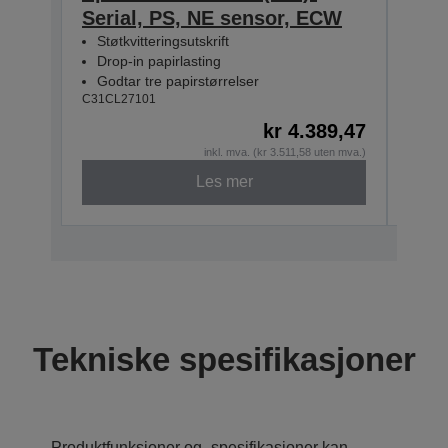
Serial, PS, NE sensor, ECW
Seri
Støtkvitteringsutskrift
Støt
Drop-in papirlasting
Drop
Godtar tre papirstørrelser
Godt
C31CL27101
C31CL
kr 4.389,47
inkl. mva. (kr 3.511,58 uten mva.)
Les mer
Tekniske spesifikasjoner
Produktfunksjoner og -spesifikasjoner kan