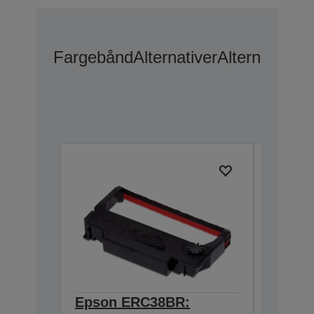
Fargebånd
Alternativer
Alternativer
Epson ERC38BR:
Epson