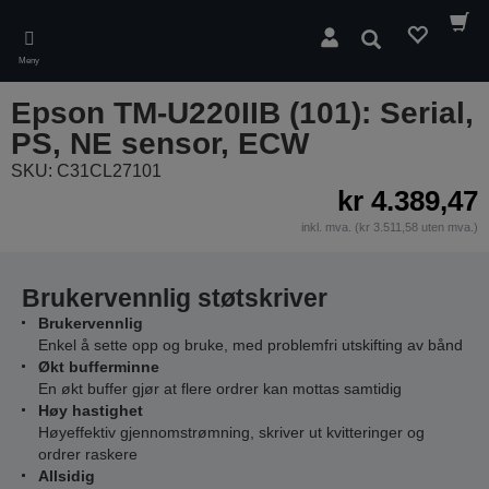
Skip
to
Søk
main
Meny
content
Epson TM-U220IIB (101): Serial,
PS, NE sensor, ECW
SKU: C31CL27101
kr 4.389,47
inkl. mva. (kr 3.511,58 uten mva.)
Brukervennlig støtskriver
Brukervennlig
Enkel å sette opp og bruke, med problemfri utskifting av bånd
Økt bufferminne
En økt buffer gjør at flere ordrer kan mottas samtidig
Høy hastighet
Høyeffektiv gjennomstrømning, skriver ut kvitteringer og
ordrer raskere
Allsidig