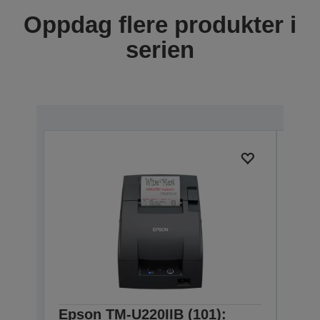
Oppdag flere produkter i
serien
Epson TM-U220IIB (101):
Eps