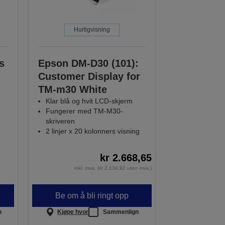
Hurtigvisning
s
Epson DM-D30 (101):
Customer Display for
TM-m30 White
Klar blå og hvit LCD-skjerm
Fungerer med TM-M30-
skriveren
2 linjer x 20 kolonners visning
kr 2.668,65
inkl. mva. (kr 2.134,92 uten mva.)
Be om å bli ringt opp
n
Kjøpe hvor
Sammenlign