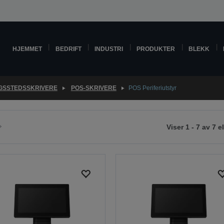
HJEMMET
BEDRIFT
INDUSTRI
PRODUKTER
BLEKK
GSSTEDSSKRIVERE
POS-SKRIVERE
POS Periferiutstyr
Viser 1 - 7 av 7 
Gå
l
este
ide