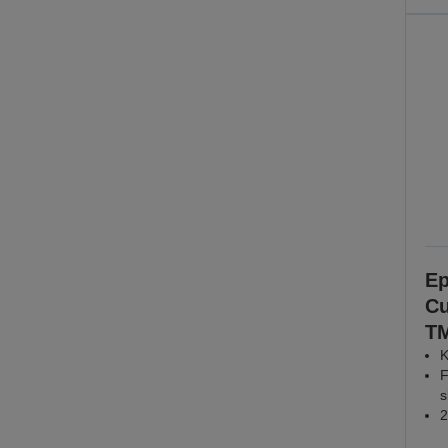
Ep
Cu
TM
K
F
s
2