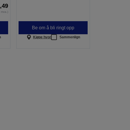
4,49
n mva.)
Be om å bli ringt opp
n
Kjøpe hvor
Sammenlign