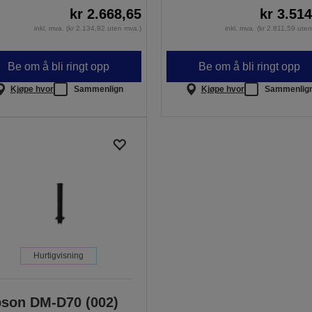
kr 2.668,65
kr 3.51
inkl. mva. (kr 2.134,92 uten mva.)
inkl. mva. (kr 2.811,59 ute
Be om å bli ringt opp
Be om å bli ringt opp
Kjøpe hvor
Sammenlign
Kjøpe hvor
Sammenlig
Hurtigvisning
son DM-D70 (002)