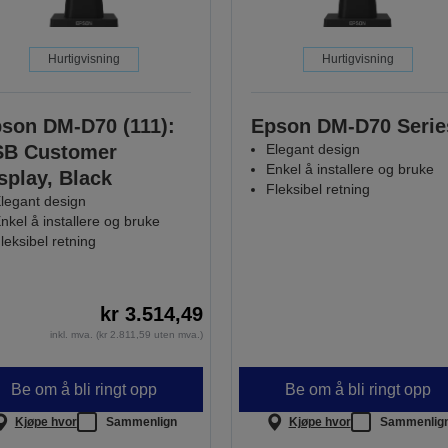
Hurtigvisning
Hurtigvisning
son DM-D70 (111):
Epson DM-D70 Serie
SB Customer
Elegant design
Enkel å installere og bruke
splay, Black
Fleksibel retning
legant design
nkel å installere og bruke
leksibel retning
kr 3.514,49
inkl. mva. (kr 2.811,59 uten mva.)
Be om å bli ringt opp
Be om å bli ringt opp
Kjøpe hvor
Sammenlign
Kjøpe hvor
Sammenlig