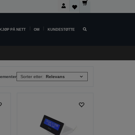
KJØP PÅ NETT
OM
KUNDESTØTTE
elementer
Sorter etter: