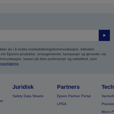
Send
inn
kker du i å motta markedsføringskommunikasjon, inkludert
om Epsons produkter, arrangementer, kampanjer og tjenester via
kommunikasjon, basert på dine preferanser og nettatferd, som
nserklæring
.
Juridisk
Partners
Tech
Safety Data Sheets
Epson Partner Portal
Varmefr
er
LPGA
Precisi
Micro P
r