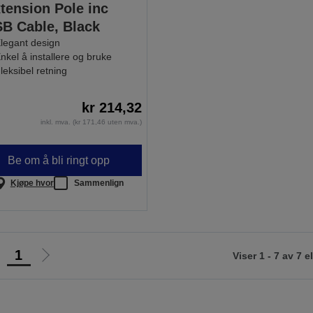
tension Pole inc
B Cable, Black
legant design
nkel å installere og bruke
leksibel retning
kr 214,32
inkl. mva. (kr 171,46 uten mva.)
Be om å bli ringt opp
Kjøpe hvor
Sammenlign
1
Viser 1 - 7 av 7 
Gå
Gå
il
til
orrige
neste
ide
side