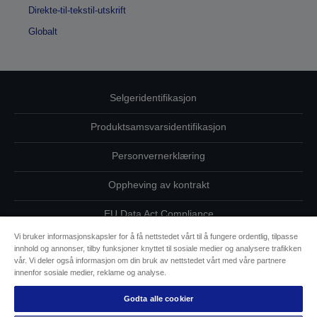
Direkte-til-tekstil-utskrift
Globalt
Selgeridentifikasjon
Produktsamsvarsidentifikasjon
Personvernerklæring
Oppheving av kontrakt
EU Data Act Compliance
Vi bruker informasjonskapsler for å få nettstedet vårt til å fungere ordentlig, tilpasse
Ta kontakt med oss vedrørende personopplysningene dine
innhold og annonser, tilby funksjoner knyttet til sosiale medier og analysere trafikken
vår. Vi deler også informasjon om din bruk av nettstedet vårt med våre partnere
Informasjon om informasjonskapsler
innenfor sosiale medier, reklame og analyse.
Godta alle cookier
Epsons forpliktelse til tilgjengelighet