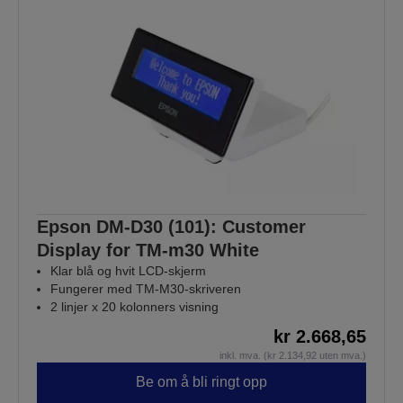
Epson DM-D30 (101): Customer
Display for TM-m30 White
Klar blå og hvit LCD-skjerm
Fungerer med TM-M30-skriveren
2 linjer x 20 kolonners visning
kr 2.668,65
inkl. mva. (kr 2.134,92 uten mva.)
Be om å bli ringt opp