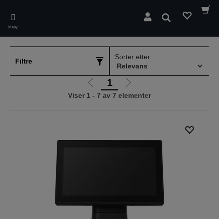
Skip
to
Søk
main
Meny
content
Sorter etter:
Filtre
1
Gå
Gå
Viser 1 - 7 av 7 elementer
til
til
forrige
neste
side
side