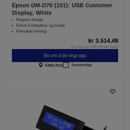
Epson DM-D70 (101): USB Customer
Display, White
Elegant design
Enkel å installere og bruke
Fleksibel retning
kr 3.514,49
inkl. mva. (kr 2.811,59 uten mva.)
Be om å bli ringt opp
Kjøpe hvor
Sammenlign