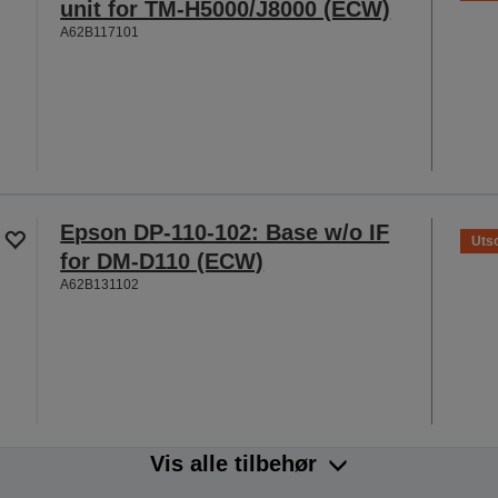
unit for TM-H5000/J8000 (ECW)
A62B117101
Epson DP-110-102: Base w/o IF
Utso
for DM-D110 (ECW)
A62B131102
Vis alle tilbehør