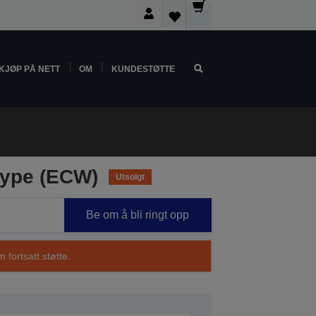
KJØP PÅ NETT
OM
KUNDESTØTTE
type (ECW)
Utsolgt
Be om å bli ringt opp
 fortsatt støtte.