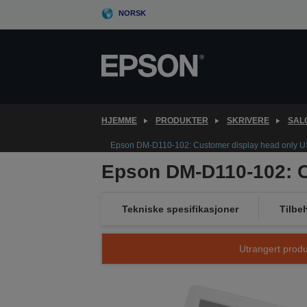
Skip
NORSK
to
main
content
HJEMME
PRODUKTER
SKRIVERE
SAL
Epson DM-D110-102: Customer display head only U
Epson DM-D110-102: C
Tekniske spesifikasjoner
Tilbe
Utrangert produk