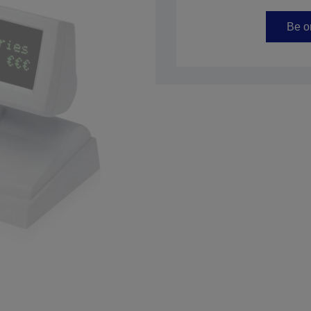
SKU: A61B133102
Be om