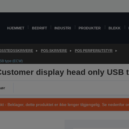
HJEMMET
BEDRIFT
INDUSTRI
PRODUKTER
BLEKK
GSSTEDSSKRIVERE
POS-SKRIVERE
POS PERIFERIUTSTYR
SB type (ECW)
ustomer display head only USB 
hør
t - Beklager, dette produktet er ikke lenger tilgjengelig. Se nedenfor om