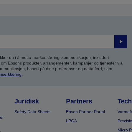
Send
inn
kker du i å motta markedsføringskommunikasjon, inkludert
om Epsons produkter, arrangementer, kampanjer og tjenester via
kommunikasjon, basert på dine preferanser og nettatferd, som
nserklæring
.
Juridisk
Partners
Tech
Safety Data Sheets
Epson Partner Portal
Varmefr
er
LPGA
Precisi
Micro P
r