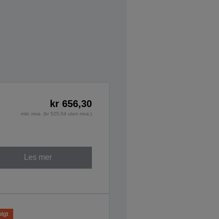
kr 656,30
inkl. mva. (kr 525,04 uten mva.)
Les mer
lgt