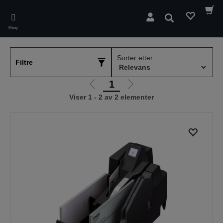
Skip
to
Søk
main
Meny
content
Sorter etter:
Filtre
1
Gå
Gå
Viser 1 - 2 av 2 elementer
til
til
forrige
neste
side
side