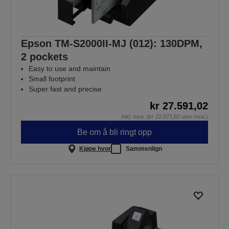
Epson TM-S2000II-MJ (012): 130DPM,
2 pockets
Easy to use and maintain
Small footprint
Super fast and precise
kr 27.591,02
inkl. mva. (kr 22.072,82 uten mva.)
Be om å bli ringt opp
Kjøpe hvor
Sammenlign