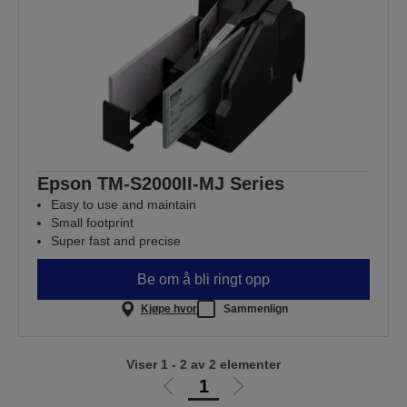
Epson TM-S2000II-MJ Series
Easy to use and maintain
Small footprint
Super fast and precise
Be om å bli ringt opp
Kjøpe hvor
Sammenlign
Viser 1 - 2 av 2 elementer
1
Gå
Gå