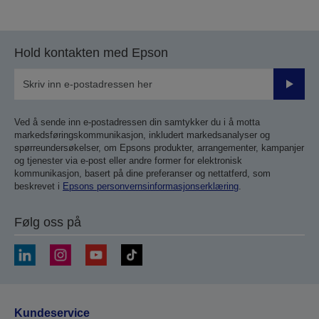
til
til
forrige
neste
side
side
Hold kontakten med Epson
Send
inn
Ved å sende inn e-postadressen din samtykker du i å motta
markedsføringskommunikasjon, inkludert markedsanalyser og
spørreundersøkelser, om Epsons produkter, arrangementer, kampanjer
og tjenester via e-post eller andre former for elektronisk
kommunikasjon, basert på dine preferanser og nettatferd, som
beskrevet i
Epsons personvernsinformasjonserklæring
.
Følg oss på
Kundeservice