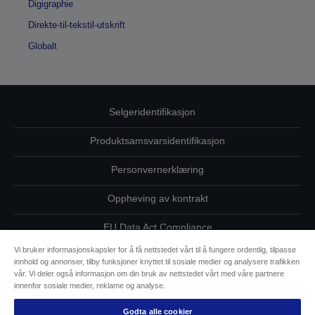
Digigraphie
Direkte-til-tekstil-utskrift
Globalt
Selgeridentifikasjon
Produktsamsvarsidentifikasjon
Personvernerklæring
Oppheving av kontrakt
EU Data Act Compliance
Vi bruker informasjonskapsler for å få nettstedet vårt til å fungere ordentlig, tilpasse
Ta kontakt med oss vedrørende personopplysningene dine
innhold og annonser, tilby funksjoner knyttet til sosiale medier og analysere trafikken
vår. Vi deler også informasjon om din bruk av nettstedet vårt med våre partnere
Informasjon om informasjonskapsler
innenfor sosiale medier, reklame og analyse.
Godta alle cookier
Epsons forpliktelse til tilgjengelighet