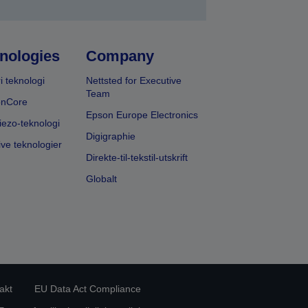
nologies
Company
i teknologi
Nettsted for Executive
Team
onCore
Epson Europe Electronics
iezo-teknologi
Digigraphie
ive teknologier
Direkte-til-tekstil-utskrift
Globalt
akt
EU Data Act Compliance