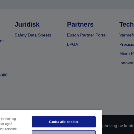
Juridisk
Partners
Tech
Safety Data Sheets
Epson Partner Portal
Varmefr
er
LPGA
Precisi
Micro P
r
Innovat
anjer
e innhold og
Godta alle cookier
eler også
msvarsidentifikasjon
Personvernerklæring
Oppheving av kontr
ier, reklame