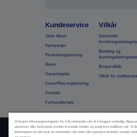
Kundeservice
Vilkår
Siste tilbud
Generelle
forretningsbetingels
Kampanjer
Betaling og
Produktregistrering
leveringsbetingelse
Retur
Brukervilkår
Garantisjekk
Vilkår for nettkamp
CoverPlus-registrering
Kontakt
Forhandlersøk
Vi bruker informasjonskapsler for å få nettstedet vårt til å fungere ordentlig, tilpass
annonser, tilby funksjoner knyttet til sosiale medier og analysere trafikken vår. Vi d
Selgeridentifikasjon
Produktsa
informasjon om din bruk av nettstedet vårt med våre partnere innenfor sosiale med