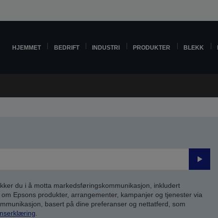
HJEMMET
BEDRIFT
INDUSTRI
PRODUKTER
BLEKK
Send
inn
kker du i å motta markedsføringskommunikasjon, inkludert
om Epsons produkter, arrangementer, kampanjer og tjenester via
kommunikasjon, basert på dine preferanser og nettatferd, som
nserklæring
.