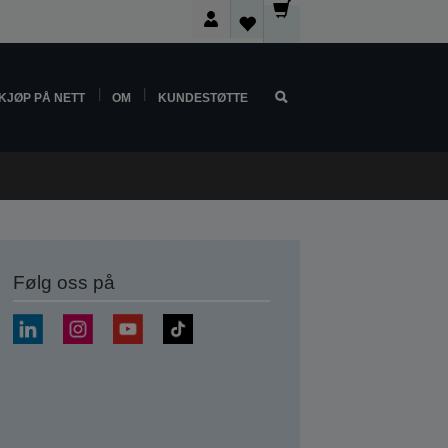
KJØP PÅ NETT
OM
KUNDESTØTTE
Følg oss på