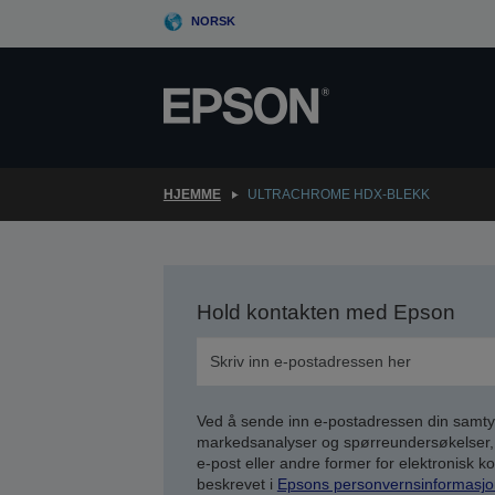
Skip
NORSK
to
main
content
HJEMME
ULTRACHROME HDX-BLEKK
Hold kontakten med Epson
Ved å sende inn e-postadressen din samty
markedsanalyser og spørreundersøkelser, 
e-post eller andre former for elektronisk 
beskrevet i
Epsons personvernsinformasjo