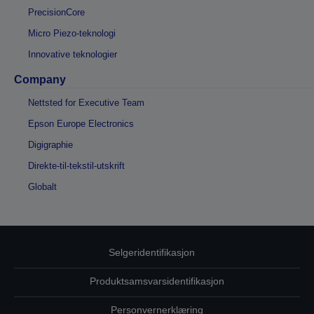
PrecisionCore
Micro Piezo-teknologi
Innovative teknologier
Company
Nettsted for Executive Team
Epson Europe Electronics
Digigraphie
Direkte-til-tekstil-utskrift
Globalt
Selgeridentifikasjon
Produktsamsvarsidentifikasjon
Personvernerklæring