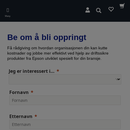
Skip
to
Søk
main
Meny
content
Be om å bli oppringt
Få rådgiving om hvordan organisasjonen din kan kutte
kostnader og jobbe mer effektivt ved hjelp av driftssikre
produkter fra Epson utviklet spesielt for din bransje.
Jeg er interessert i…
Fornavn
Etternavn