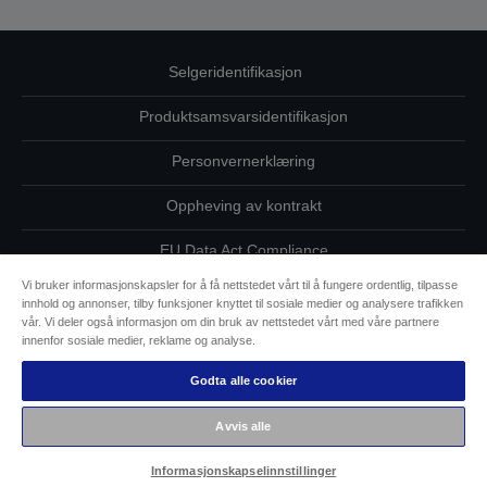
Selgeridentifikasjon
Produktsamsvarsidentifikasjon
Personvernerklæring
Oppheving av kontrakt
EU Data Act Compliance
Vi bruker informasjonskapsler for å få nettstedet vårt til å fungere ordentlig, tilpasse
Ta kontakt med oss vedrørende personopplysningene dine
innhold og annonser, tilby funksjoner knyttet til sosiale medier og analysere trafikken
vår. Vi deler også informasjon om din bruk av nettstedet vårt med våre partnere
Informasjon om informasjonskapsler
innenfor sosiale medier, reklame og analyse.
Godta alle cookier
Epsons forpliktelse til tilgjengelighet
Avvis alle
Copyright (c) 2026 Seiko Epson
Informasjonskapselinnstillinger