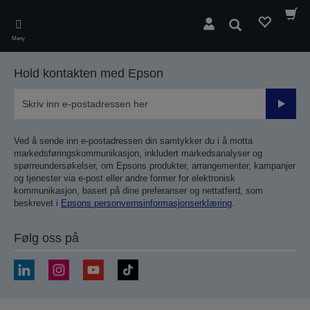
Skip
to
Søk
main
Meny
content
Hold kontakten med Epson
Send
inn
Ved å sende inn e-postadressen din samtykker du i å motta
markedsføringskommunikasjon, inkludert markedsanalyser og
spørreundersøkelser, om Epsons produkter, arrangementer, kampanjer
og tjenester via e-post eller andre former for elektronisk
kommunikasjon, basert på dine preferanser og nettatferd, som
beskrevet i
Epsons personvernsinformasjonserklæring
.
Følg oss på