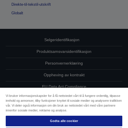
Direkte-til-tekstil-utskrift
Globalt
Selgeridentifikasjon
Produktsamsvarsidentifikasjon
Personvernerklæring
Oppheving av kontrakt
EU Data Act Compliance
Vi bruker informasjonskapsler for å få nettstedet vårt til å fungere ordentlig, tilpasse
Ta kontakt med oss vedrørende personopplysningene dine
innhold og annonser, tilby funksjoner knyttet til sosiale medier og analysere trafikken
vår. Vi deler også informasjon om din bruk av nettstedet vårt med våre partnere
Informasjon om informasjonskapsler
innenfor sosiale medier, reklame og analyse.
Godta alle cookier
Epsons forpliktelse til tilgjengelighet