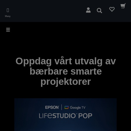
Skip
to
Søk
main
Meny
content
Oppdag vårt utvalg av
bærbare smarte
projektorer