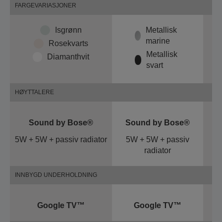
FARGEVARIASJONER
Isgrønn
Metallisk
marine
Rosekvarts
Metallisk
Diamanthvit
svart
HØYTTALERE
Sound by Bose®
Sound by Bose®
S
5W + 5W + passiv radiator
5W + 5W + passiv
5
radiator
INNBYGD UNDERHOLDNING
Google TV™
Google TV™