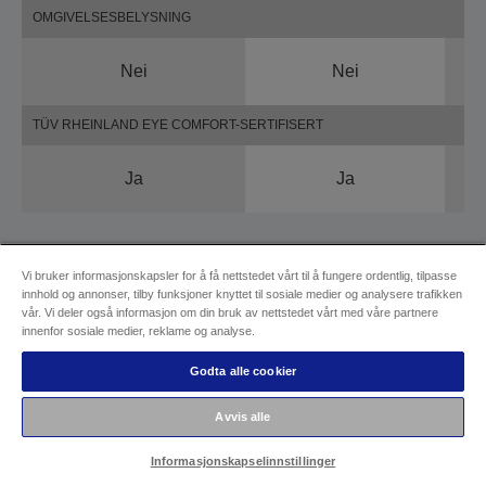
OMGIVELSESBELYSNING
Nei
Nei
TÜV RHEINLAND EYE COMFORT-SERTIFISERT
Ja
Ja
Vi bruker informasjonskapsler for å få nettstedet vårt til å fungere ordentlig, tilpasse
innhold og annonser, tilby funksjoner knyttet til sosiale medier og analysere trafikken
vår. Vi deler også informasjon om din bruk av nettstedet vårt med våre partnere
innenfor sosiale medier, reklame og analyse.
Oppdag Lifestudio-
Godta alle cookier
projektorserien
Avvis alle
Uansett rom, stil eller skjermtid – det finnes en
Informasjonskapselinnstillinger