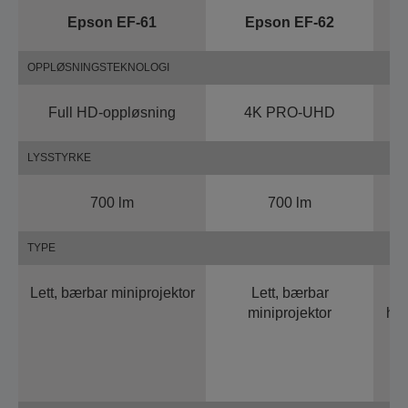
Epson EF-61
Epson EF-62
OPPLØSNINGSTEKNOLOGI
Full HD-oppløsning
4K PRO-UHD
Fu
LYSSTYRKE
700 lm
700 lm
TYPE
Lett, bærbar miniprojektor
Lett, bærbar
miniprojektor
hor