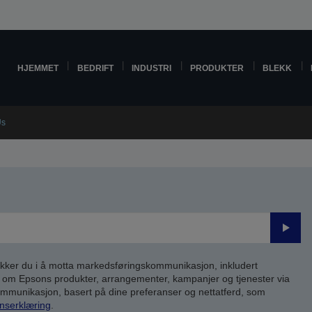
HJEMMET
BEDRIFT
INDUSTRI
PRODUKTER
BLEKK
Us
Send
inn
kker du i å motta markedsføringskommunikasjon, inkludert
om Epsons produkter, arrangementer, kampanjer og tjenester via
kommunikasjon, basert på dine preferanser og nettatferd, som
nserklæring
.