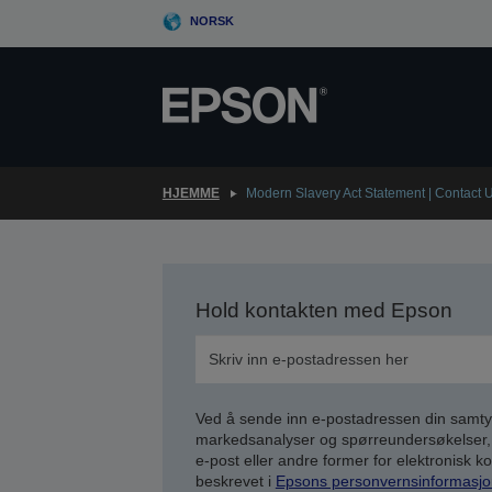
Skip
NORSK
to
main
content
HJEMME
Modern Slavery Act Statement | Contact 
Hold kontakten med Epson
Ved å sende inn e-postadressen din samty
markedsanalyser og spørreundersøkelser, 
e-post eller andre former for elektronisk 
beskrevet i
Epsons personvernsinformasjo