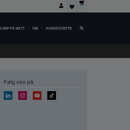
KJØP PÅ NETT
OM
KUNDESTØTTE
Følg oss på