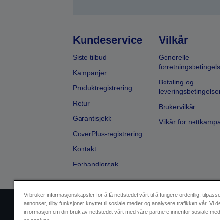
Kundeservice
Vilkår
Siste tilbud
Generelle
forretningsbetingels
Kampanjer
Betaling og
Produktregistrering
leveringsbetingelse
Retur
Brukervilkår
Garantisjekk
Vilkår for nettkamp
CoverPlus-registrering
Kontakt
Forhandlersøk
Vi bruker informasjonskapsler for å få nettstedet vårt til å fungere ordentlig, tilpass
annonser, tilby funksjoner knyttet til sosiale medier og analysere trafikken vår. Vi d
Selgeridentifikasjon
Produktsa
informasjon om din bruk av nettstedet vårt med våre partnere innenfor sosiale med