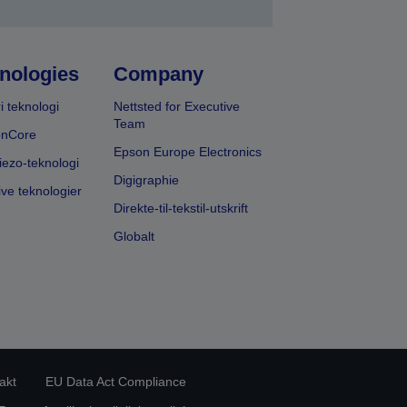
nologies
Company
i teknologi
Nettsted for Executive
Team
onCore
Epson Europe Electronics
iezo-teknologi
Digigraphie
ive teknologier
Direkte-til-tekstil-utskrift
Globalt
akt
EU Data Act Compliance