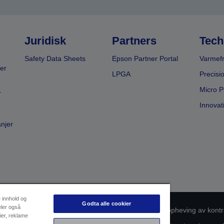
Juridisk
Partners
Tech
Safety Data Sheets
Epson Partner Portal
Varmefr
er
LPGA
Precisi
Micro P
r
Innovat
anjer
e innhold og
Godta alle cookier
eler også
msvarsidentifikasjon
Personvernerklæring
Oppheving av kontr
ier, reklame