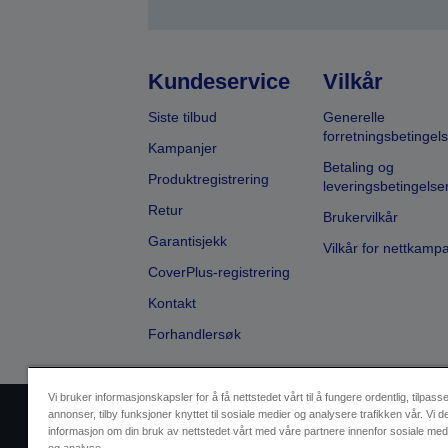
Kundeservice
Vilkår
Siste tilbud
Generelle
forretningsbetingels
Kampanjer
Betaling og
Produktregistrering
leveringsbetingelse
Retur
Brukervilkår
Garantisjekk
Vilkår for nettkamp
CoverPlus-registrering
Kontakt
Forhandlersøk
Vi bruker informasjonskapsler for å få nettstedet vårt til å fungere ordentlig, tilpass
annonser, tilby funksjoner knyttet til sosiale medier og analysere trafikken vår. Vi d
Selgeridentifikasjon
Produktsa
informasjon om din bruk av nettstedet vårt med våre partnere innenfor sosiale med