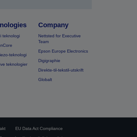
nologies
Company
i teknologi
Nettsted for Executive
Team
onCore
Epson Europe Electronics
iezo-teknologi
Digigraphie
ive teknologier
Direkte-til-tekstil-utskrift
Globalt
akt
EU Data Act Compliance