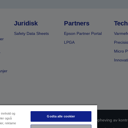
Juridisk
Partners
Tech
Safety Data Sheets
Epson Partner Portal
Varmefr
er
LPGA
Precisi
Micro P
r
Innovat
anjer
e innhold og
Godta alle cookier
eler også
msvarsidentifikasjon
Personvernerklæring
Oppheving av kontr
ier, reklame