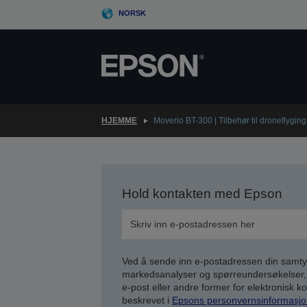
Skip
NORSK
to
main
content
HJEMME
Moverio BT-300 | Tilbehør til droneflyging
Hold kontakten med Epson
Ved å sende inn e-postadressen din samty
markedsanalyser og spørreundersøkelser, 
e-post eller andre former for elektronisk 
beskrevet i
Epsons personvernsinformasjo