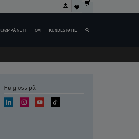
KJØP PÅ NETT
OM
KUNDESTØTTE
Følg oss på