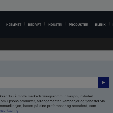
HJEMMET
BEDRIFT
INDUSTRI
PRODUKTER
BLEKK
Send
inn
kker du i å motta markedsføringskommunikasjon, inkludert
om Epsons produkter, arrangementer, kampanjer og tjenester via
kommunikasjon, basert på dine preferanser og nettatferd, som
nserklæring
.