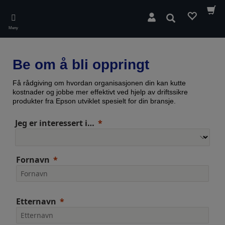
Skip
to
Søk
main
Meny
content
Be om å bli oppringt
Få rådgiving om hvordan organisasjonen din kan kutte
kostnader og jobbe mer effektivt ved hjelp av driftssikre
produkter fra Epson utviklet spesielt for din bransje.
Jeg er interessert i…
Fornavn
Etternavn