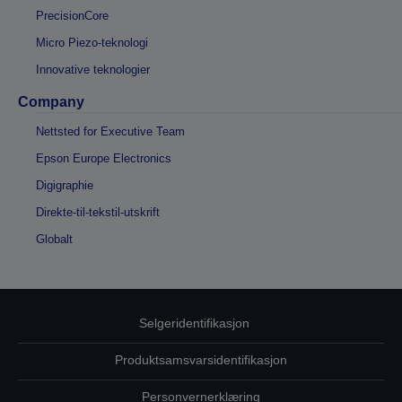
PrecisionCore
Micro Piezo-teknologi
Innovative teknologier
Company
Nettsted for Executive Team
Epson Europe Electronics
Digigraphie
Direkte-til-tekstil-utskrift
Globalt
Selgeridentifikasjon
Produktsamsvarsidentifikasjon
Personvernerklæring