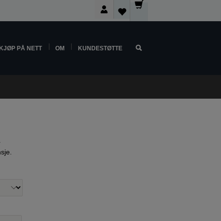
KJØP PÅ NETT
OM
KUNDESTØTTE
r
nsje.