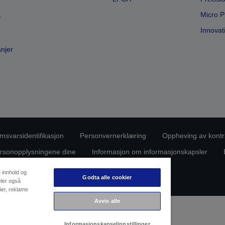
Micro P
r
Innovat
anjer
msvarsidentifikasjon
Personvernerklæring
Oppheving av kontr
rsonopplysningene dine
Informasjon om informasjonskapsler
Copyright (c) 2026 Seiko Epson
e innhold og
Godta alle cookier
eler også
ier, reklame
Avvis alle
Informasjonskapselinnstillinger