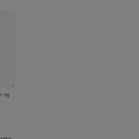
er og
godtar