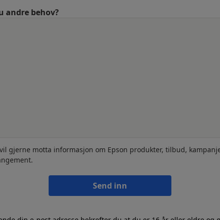
u andre behov?
 vil gjerne motta informasjon om Epson produkter, tilbud, kampanj
angement.
Send inn
ende din e-post adresse bekrefter du at du er 16 år eller eldre og 