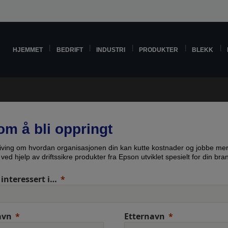
HJEMMET
BEDRIFT
INDUSTRI
PRODUKTER
BLEKK
om å bli oppringt
iving om hvordan organisasjonen din kan kutte kostnader og jobbe me
t ved hjelp av driftssikre produkter fra Epson utviklet spesielt for din bra
 interessert i…
avn
Etternavn