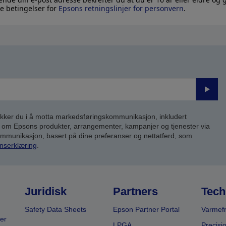
e betingelser for
Epsons retningslinjer for personvern
.
Send
inn
kker du i å motta markedsføringskommunikasjon, inkludert
om Epsons produkter, arrangementer, kampanjer og tjenester via
kommunikasjon, basert på dine preferanser og nettatferd, som
nserklæring
.
Juridisk
Partners
Tech
Safety Data Sheets
Epson Partner Portal
Varmefr
er
LPGA
Precisi