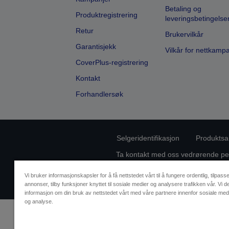
Betaling og
Produktregistrering
leveringsbetingelse
Retur
Brukervilkår
Garantisjekk
Vilkår for nettkamp
CoverPlus-registrering
Kontakt
Forhandlersøk
Selgeridentifikasjon
Produktsa
Ta kontakt med oss vedrørende pe
Vi bruker informasjonskapsler for å få nettstedet vårt til å fungere ordentlig, tilpass
annonser, tilby funksjoner knyttet til sosiale medier og analysere trafikken vår. Vi d
informasjon om din bruk av nettstedet vårt med våre partnere innenfor sosiale med
og analyse.