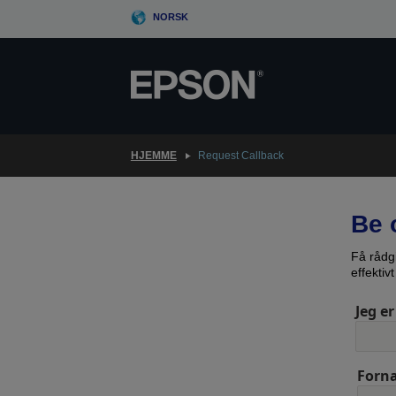
Skip
NORSK
to
main
content
HJEMME
Request Callback
Be 
Få rådg
effektiv
Jeg er
Forn