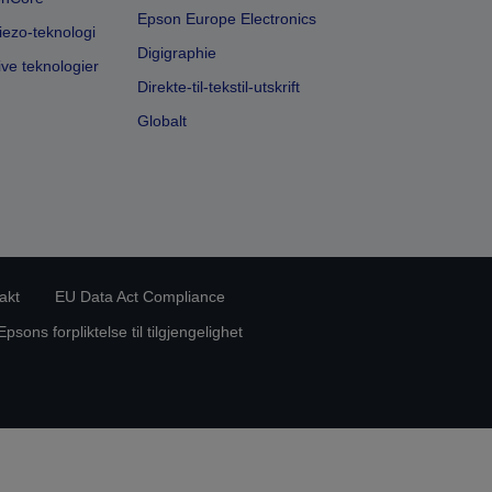
Epson Europe Electronics
iezo-teknologi
Digigraphie
ive teknologier
Direkte-til-tekstil-utskrift
Globalt
akt
EU Data Act Compliance
Epsons forpliktelse til tilgjengelighet