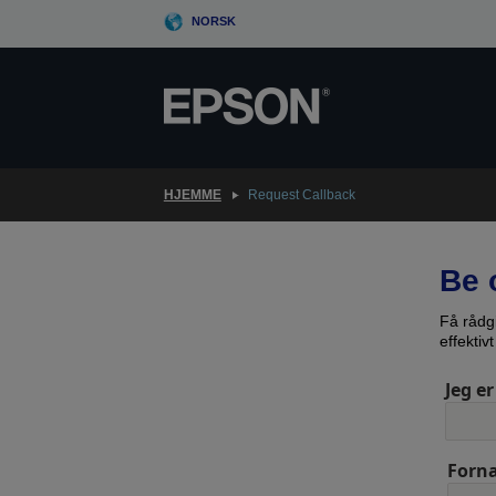
Skip
NORSK
to
main
content
HJEMME
Request Callback
Be 
Få rådg
effektiv
Jeg er
Forn