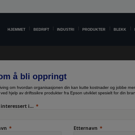
HJEMMET
BEDRIFT
INDUSTRI
PRODUKTER
BLEKK
om å bli oppringt
iving om hvordan organisasjonen din kan kutte kostnader og jobbe me
t ved hjelp av driftssikre produkter fra Epson utviklet spesielt for din bra
 interessert i…
avn
Etternavn