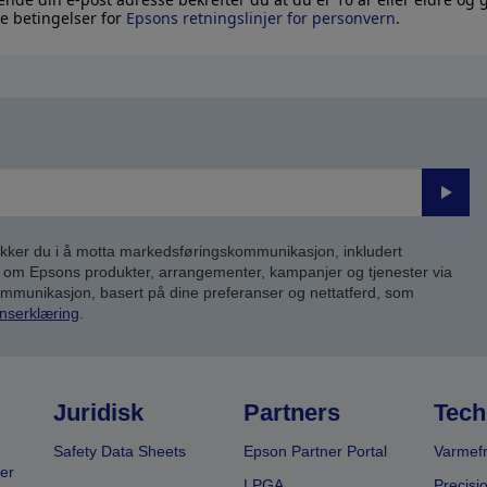
e betingelser for
Epsons retningslinjer for personvern
.
Send
inn
kker du i å motta markedsføringskommunikasjon, inkludert
om Epsons produkter, arrangementer, kampanjer og tjenester via
kommunikasjon, basert på dine preferanser og nettatferd, som
nserklæring
.
Juridisk
Partners
Tech
Safety Data Sheets
Epson Partner Portal
Varmefr
er
LPGA
Precisi