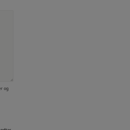
er og
godtar