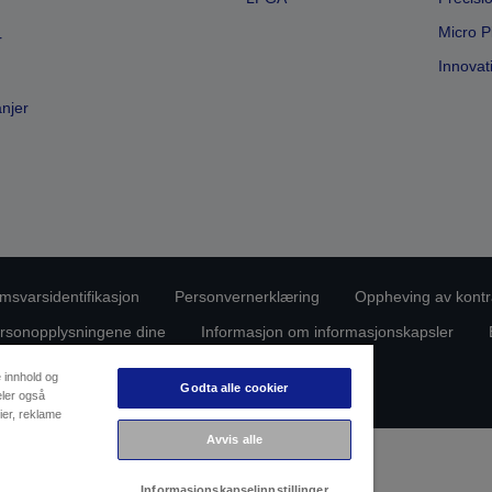
Micro P
r
Innovat
anjer
msvarsidentifikasjon
Personvernerklæring
Oppheving av kontr
rsonopplysningene dine
Informasjon om informasjonskapsler
Copyright (c) 2026 Seiko Epson
e innhold og
Godta alle cookier
eler også
ier, reklame
Avvis alle
Informasjonskapselinnstillinger