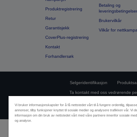
Betaling og
Produktregistrering
leveringsbetingelse
Retur
Brukervilkår
Garantisjekk
Vilkår for nettkamp
CoverPlus-registrering
Kontakt
Forhandlersøk
Selgeridentifikasjon
Produktsa
Ta kontakt med oss vedrørende pe
Vi bruker informasjonskapsler for å få nettstedet vårt til å fungere ordentlig, tilpass
annonser, tilby funksjoner knyttet til sosiale medier og analysere trafikken vår. Vi d
informasjon om din bruk av nettstedet vårt med våre partnere innenfor sosiale med
og analyse.