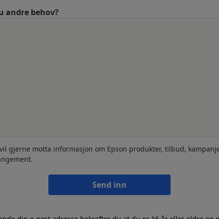
u andre behov?
 vil gjerne motta informasjon om Epson produkter, tilbud, kampanj
angement.
Send inn
ende din e-post adresse bekrefter du at du er 16 år eller eldre og 