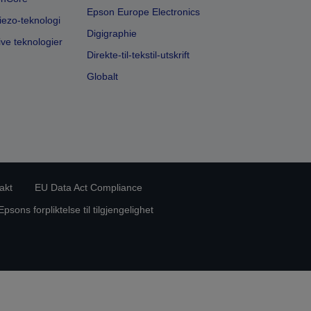
Epson Europe Electronics
iezo-teknologi
Digigraphie
ive teknologier
Direkte-til-tekstil-utskrift
Globalt
akt
EU Data Act Compliance
Epsons forpliktelse til tilgjengelighet