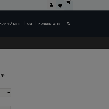
KJØP PÅ NETT
OM
KUNDESTØTTE
r
nsje.