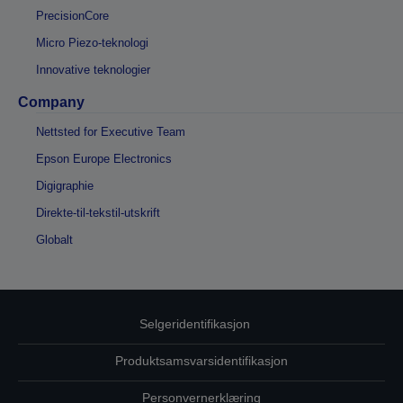
PrecisionCore
Micro Piezo-teknologi
Innovative teknologier
Company
Nettsted for Executive Team
Epson Europe Electronics
Digigraphie
Direkte-til-tekstil-utskrift
Globalt
Selgeridentifikasjon
Produktsamsvarsidentifikasjon
Personvernerklæring