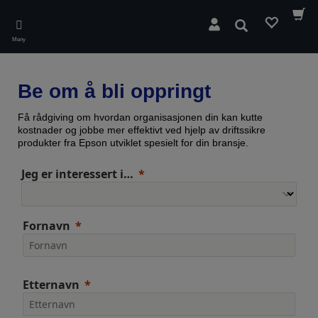
Skip
to
Søk
main
Meny
content
Be om å bli oppringt
Få rådgiving om hvordan organisasjonen din kan kutte
kostnader og jobbe mer effektivt ved hjelp av driftssikre
produkter fra Epson utviklet spesielt for din bransje.
Jeg er interessert i…
Fornavn
Etternavn