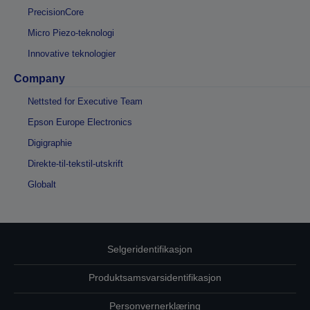
PrecisionCore
Micro Piezo-teknologi
Innovative teknologier
Company
Nettsted for Executive Team
Epson Europe Electronics
Digigraphie
Direkte-til-tekstil-utskrift
Globalt
Selgeridentifikasjon
Produktsamsvarsidentifikasjon
Personvernerklæring