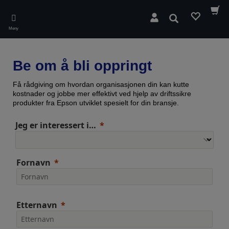
Skip
to
Søk
main
Meny
content
Be om å bli oppringt
Få rådgiving om hvordan organisasjonen din kan kutte
kostnader og jobbe mer effektivt ved hjelp av driftssikre
produkter fra Epson utviklet spesielt for din bransje.
Jeg er interessert i…
Fornavn
Etternavn