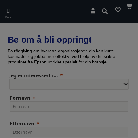
Skip
to
Søk
main
Meny
content
Be om å bli oppringt
Få rådgiving om hvordan organisasjonen din kan kutte
kostnader og jobbe mer effektivt ved hjelp av driftssikre
produkter fra Epson utviklet spesielt for din bransje.
Jeg er interessert i…
Fornavn
Etternavn