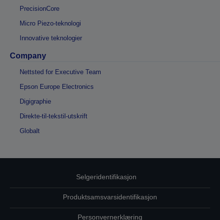
PrecisionCore
Micro Piezo-teknologi
Innovative teknologier
Company
Nettsted for Executive Team
Epson Europe Electronics
Digigraphie
Direkte-til-tekstil-utskrift
Globalt
Selgeridentifikasjon
Produktsamsvarsidentifikasjon
Personvernerklæring