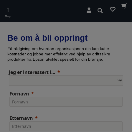
Skip
to
Søk
main
Meny
content
Be om å bli oppringt
Få rådgiving om hvordan organisasjonen din kan kutte
kostnader og jobbe mer effektivt ved hjelp av driftssikre
produkter fra Epson utviklet spesielt for din bransje.
Jeg er interessert i…
Fornavn
Etternavn