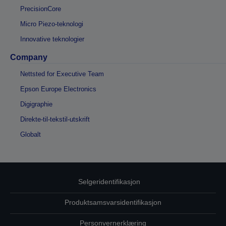
PrecisionCore
Micro Piezo-teknologi
Innovative teknologier
Company
Nettsted for Executive Team
Epson Europe Electronics
Digigraphie
Direkte-til-tekstil-utskrift
Globalt
Selgeridentifikasjon
Produktsamsvarsidentifikasjon
Personvernerklæring