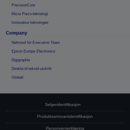
PrecisionCore
Micro Piezo-teknologi
Innovative teknologier
Company
Nettsted for Executive Team
Epson Europe Electronics
Digigraphie
Direkte-til-tekstil-utskrift
Globalt
Selgeridentifikasjon
Produktsamsvarsidentifikasjon
Personvernerklæring