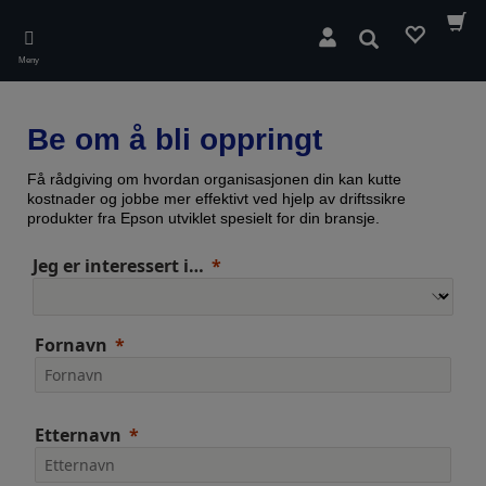
Skip
to
Søk
main
Meny
content
Be om å bli oppringt
Få rådgiving om hvordan organisasjonen din kan kutte
kostnader og jobbe mer effektivt ved hjelp av driftssikre
produkter fra Epson utviklet spesielt for din bransje.
Jeg er interessert i…
Fornavn
Etternavn