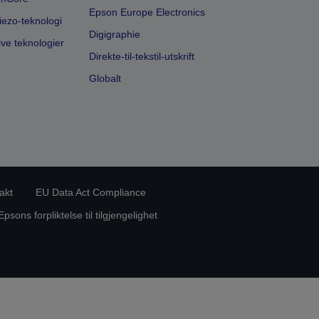
Epson Europe Electronics
iezo-teknologi
Digigraphie
ive teknologier
Direkte-til-tekstil-utskrift
Globalt
akt
EU Data Act Compliance
Epsons forpliktelse til tilgjengelighet