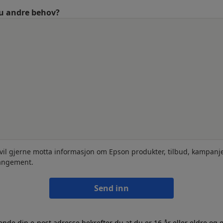
u andre behov?
 vil gjerne motta informasjon om Epson produkter, tilbud, kampanj
angement.
Send inn
ende din e-post adresse bekrefter du at du er 16 år eller eldre og 