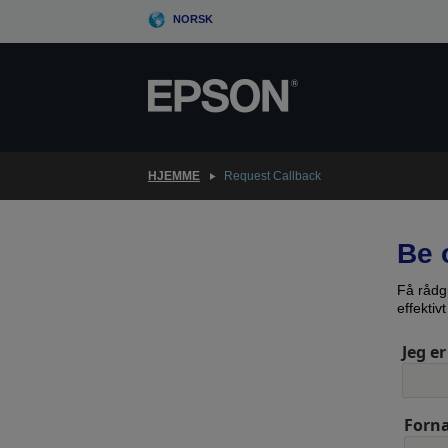
Skip
NORSK
to
main
content
HJEMME
Request Callback
Be 
Få rådg
effektiv
Jeg er
Forn