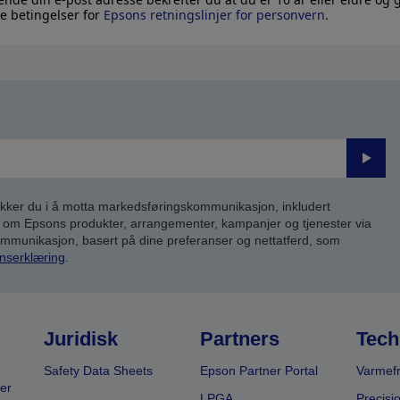
e betingelser for
Epsons retningslinjer for personvern
.
Send
inn
kker du i å motta markedsføringskommunikasjon, inkludert
om Epsons produkter, arrangementer, kampanjer og tjenester via
kommunikasjon, basert på dine preferanser og nettatferd, som
nserklæring
.
Juridisk
Partners
Tech
Safety Data Sheets
Epson Partner Portal
Varmefr
er
LPGA
Precisi