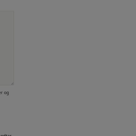
er og
godtar