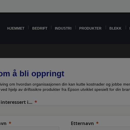
HJEMMET
BEDRIFT
INDUSTRI
PRODUKTER
BLEKK
om å bli oppringt
iving om hvordan organisasjonen din kan kutte kostnader og jobbe me
t ved hjelp av driftssikre produkter fra Epson utviklet spesielt for din bra
 interessert i…
avn
Etternavn