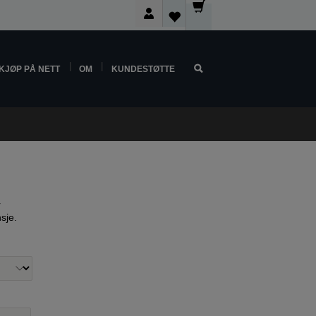
KJØP PÅ NETT
OM
KUNDESTØTTE
r
nsje.