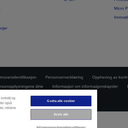
Micro P
r
Innovat
anjer
msvarsidentifikasjon
Personvernerklæring
Oppheving av kontr
rsonopplysningene dine
Informasjon om informasjonskapsler
Copyright (c) 2026 Seiko Epson
e innhold og
Godta alle cookier
eler også
ier, reklame
Avvis alle
Informasjonskapselinnstillinger