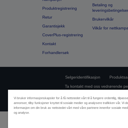
Betaling og
Produktregistrering
leveringsbetingelse
Retur
Brukervilkår
Garantisjekk
Vilkår for nettkamp
CoverPlus-registrering
Kontakt
Forhandlersøk
Selgeridentifikasjon
Produktsa
Ta kontakt med oss vedrørende pe
Vi bruker informasjonskapsler for å få nettstedet vårt til å fungere ordentlig, tilpass
annonser, tilby funksjoner knyttet til sosiale medier og analysere trafikken vår. Vi d
informasjon om din bruk av nettstedet vårt med våre partnere innenfor sosiale med
og analyse.