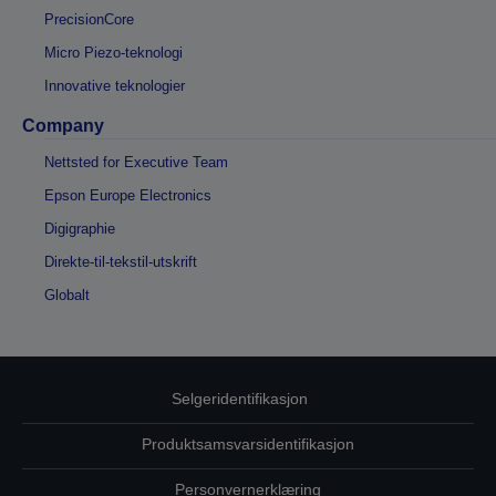
PrecisionCore
Micro Piezo-teknologi
Innovative teknologier
Company
Nettsted for Executive Team
Epson Europe Electronics
Digigraphie
Direkte-til-tekstil-utskrift
Globalt
Selgeridentifikasjon
Produktsamsvarsidentifikasjon
Personvernerklæring