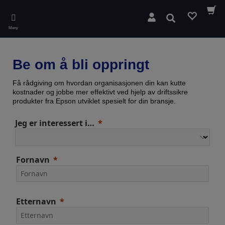
Skip
to
Søk
main
Meny
content
Be om å bli oppringt
Få rådgiving om hvordan organisasjonen din kan kutte
kostnader og jobbe mer effektivt ved hjelp av driftssikre
produkter fra Epson utviklet spesielt for din bransje.
Jeg er interessert i…
Fornavn
Etternavn