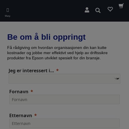
Skip
to
Søk
main
Meny
content
Be om å bli oppringt
Få rådgiving om hvordan organisasjonen din kan kutte
kostnader og jobbe mer effektivt ved hjelp av driftssikre
produkter fra Epson utviklet spesielt for din bransje.
Jeg er interessert i…
Fornavn
Etternavn