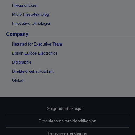
PrecisionCore
Micro Piezo-teknologi
Innovative teknologier
Company
Nettsted for Executive Team
Epson Europe Electronics
Digigraphie
Direkte-til-tekstil-utskrift
Globalt
Selgeridentifikasjon
Produktsamsvarsidentifikasjon
Personvernerklæring