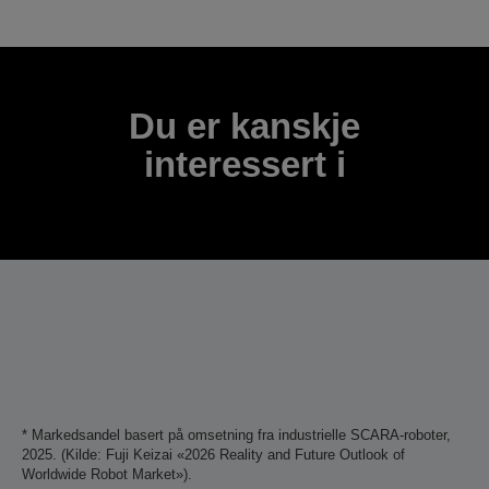
Takk for at du sendte inn bidraget ditt.
Vi vil ta kontakt med deg i løpet av de neste
virkedagene.
Du er kanskje
interessert i
* Markedsandel basert på omsetning fra industrielle SCARA-roboter,
2025. (Kilde: Fuji Keizai «2026 Reality and Future Outlook of
Worldwide Robot Market»).