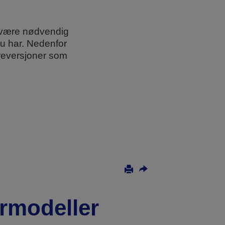
t være nødvendig
du har. Nedenfor
areversjoner som
ermodeller