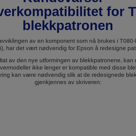
verkompatibilitet for 
blekkpatronen
avviklingen av en komponent som nå brukes i T080-
ri), har det vært nødvendig for Epson å redesigne pa
ltat av den nye utformingen av blekkpatronene, kan 
ivermodeller ikke lenger er kompatible med disse bl
ring kan være nødvendig slik at de redesignede bl
gjenkjennes av skriveren: