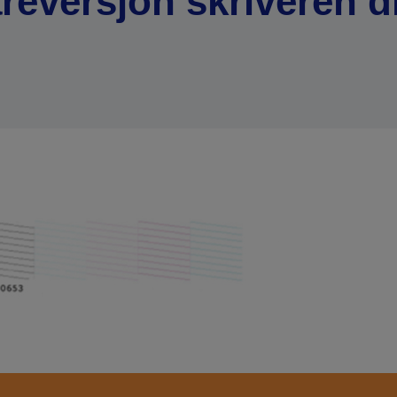
reversjon skriveren d