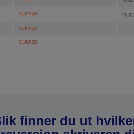
GU2568
GU2
GU206A
GU096B
lik finner du ut hvilk