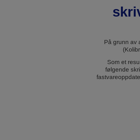
skri
På grunn av 
(Kolib
Som et resu
følgende skr
fastvareoppdate