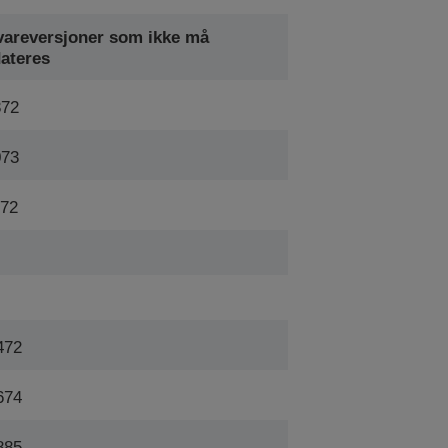
vareversjoner som ikke må
ateres
72
73
72
472
674
885