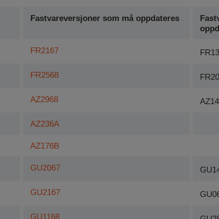
Fastvareversjoner som må oppdateres
Fast
oppd
FR2167
FR13
FR2568
FR20
AZ2968
AZ14
AZ236A
AZ176B
GU2067
GU1
GU2167
GU0
GU1168
GU2