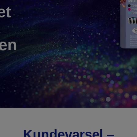
et
nen
Kundevarsel –