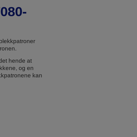
T080-
blekkpatroner
tronen.
det hende at
ekkene, og en
ekkpatronene kan