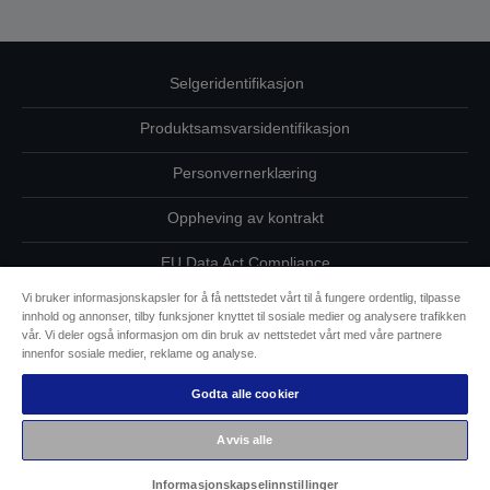
Selgeridentifikasjon
Produktsamsvarsidentifikasjon
Personvernerklæring
Oppheving av kontrakt
EU Data Act Compliance
Vi bruker informasjonskapsler for å få nettstedet vårt til å fungere ordentlig, tilpasse
Ta kontakt med oss vedrørende personopplysningene dine
innhold og annonser, tilby funksjoner knyttet til sosiale medier og analysere trafikken
vår. Vi deler også informasjon om din bruk av nettstedet vårt med våre partnere
Informasjon om informasjonskapsler
innenfor sosiale medier, reklame og analyse.
Godta alle cookier
Epsons forpliktelse til tilgjengelighet
Avvis alle
Copyright (c) 2026 Seiko Epson
Informasjonskapselinnstillinger