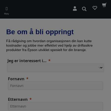
Skip
to
Søk
main
Meny
content
Be om å bli oppringt
Få rådgiving om hvordan organisasjonen din kan kutte
kostnader og jobbe mer effektivt ved hjelp av driftssikre
produkter fra Epson utviklet spesielt for din bransje.
Jeg er interessert i…
Fornavn
Etternavn