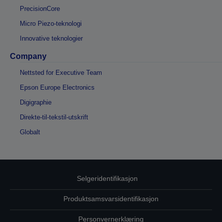
PrecisionCore
Micro Piezo-teknologi
Innovative teknologier
Company
Nettsted for Executive Team
Epson Europe Electronics
Digigraphie
Direkte-til-tekstil-utskrift
Globalt
Selgeridentifikasjon
Produktsamsvarsidentifikasjon
Personvernerklæring