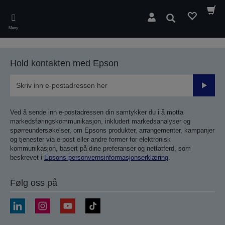
Skip
to
Søk
main
Meny
content
Hold kontakten med Epson
Send
inn
Ved å sende inn e-postadressen din samtykker du i å motta
markedsføringskommunikasjon, inkludert markedsanalyser og
spørreundersøkelser, om Epsons produkter, arrangementer, kampanjer
og tjenester via e-post eller andre former for elektronisk
kommunikasjon, basert på dine preferanser og nettatferd, som
beskrevet i
Epsons personvernsinformasjonserklæring
.
Følg oss på