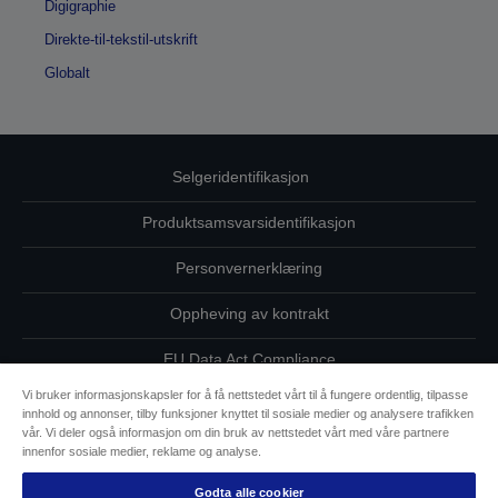
Digigraphie
Direkte-til-tekstil-utskrift
Globalt
Selgeridentifikasjon
Produktsamsvarsidentifikasjon
Personvernerklæring
Oppheving av kontrakt
EU Data Act Compliance
Vi bruker informasjonskapsler for å få nettstedet vårt til å fungere ordentlig, tilpasse
Ta kontakt med oss vedrørende personopplysningene dine
innhold og annonser, tilby funksjoner knyttet til sosiale medier og analysere trafikken
vår. Vi deler også informasjon om din bruk av nettstedet vårt med våre partnere
Informasjon om informasjonskapsler
innenfor sosiale medier, reklame og analyse.
Godta alle cookier
Epsons forpliktelse til tilgjengelighet